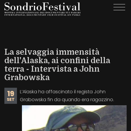
Salta
Togg
al
navi
contenuto
principale
La selvaggia immensità
dell'Alaska, ai confini della
terra - Intervista a John
Grabowska
L’Alaska ha affascinato il regista John
19
Grabowska fin da quando era ragazzino.
SET