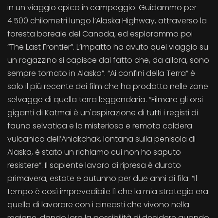
in un viaggio epico in campeggio. Guidammo per
4.500 chilometri lungo l’Alaska Highway, attraverso la
foresta boreale del Canada, ed esplorammo poi
“The Last Frontier”. L’impatto ha avuto quel viaggio su
un ragazzino si capisce dal fatto che, da allora, sono
sempre tornato in Alaska”. “Ai confini della Terra” è
solo il più recente dei film che ha prodotto nelle zone
selvagge di quella terra leggendaria. “Filmare gli orsi
giganti di Katmai è un'aspirazione di tutti i registi di
fauna selvatica e la misteriosa e remota caldera
vulcanica dell’Aniakchak, lontana sulla penisola di
Alaska, è stato un richiamo cui non ho saputo
resistere”. Il sapiente lavoro di ripresa è durato
primavera, estate e autunno per due anni di fila. “Il
tempo è così imprevedibile lì che la mia strategia era
quella di lavorare con i cineasti che vivono nella
regione, dando loro la possibilità di decidere quando