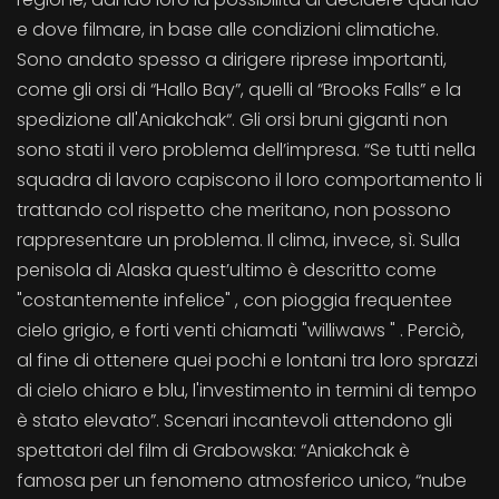
e dove filmare, in base alle condizioni climatiche.
Sono andato spesso a dirigere riprese importanti,
come gli orsi di “Hallo Bay”, quelli al “Brooks Falls” e la
spedizione all'Aniakchak“. Gli orsi bruni giganti non
sono stati il vero problema dell’impresa. “Se tutti nella
squadra di lavoro capiscono il loro comportamento li
trattando col rispetto che meritano, non possono
rappresentare un problema. Il clima, invece, sì. Sulla
penisola di Alaska quest’ultimo è descritto come
"costantemente infelice" , con pioggia frequentee
cielo grigio, e forti venti chiamati "williwaws " . Perciò,
al fine di ottenere quei pochi e lontani tra loro sprazzi
di cielo chiaro e blu, l'investimento in termini di tempo
è stato elevato”. Scenari incantevoli attendono gli
spettatori del film di Grabowska: “Aniakchak è
famosa per un fenomeno atmosferico unico, “nube