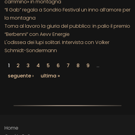
cammino» in montagna
“Il Gab” regala a Sondrio Festival un inno all’amore per
la montagna
Torna al lavoro la giuria del pubblico: in palio il premio
“Berbenni” con Aevv Energie
L'odissea dei lupi solitari. Intervista con Volker
Schmidt-Sondermann
1
2
3
4
5
6
7
8
9
…
seguente ›
ultima »
Home