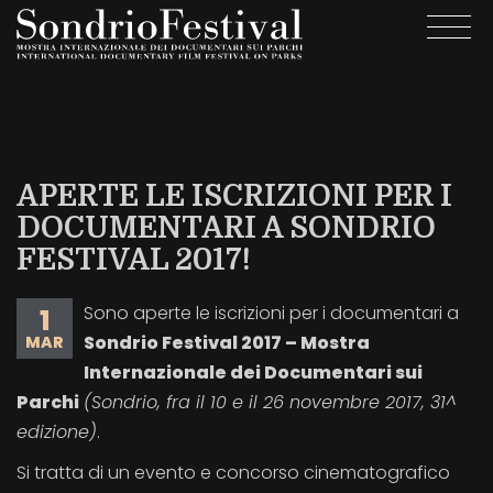
Salta
Togg
al
navi
contenuto
principale
APERTE LE ISCRIZIONI PER I
DOCUMENTARI A SONDRIO
FESTIVAL 2017!
Sono aperte le iscrizioni per i documentari a
1
Sondrio Festival 2017 – Mostra
MAR
Internazionale dei Documentari sui
Parchi
(Sondrio, fra il 10 e il 26 novembre 2017, 31^
edizione)
.
Si tratta di un evento e concorso cinematografico