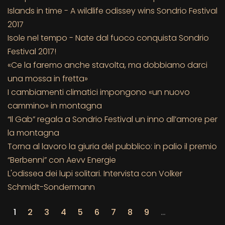
Islands in time - A wildlife odissey wins Sondrio Festival
2017
Isole nel tempo - Nate dal fuoco conquista Sondrio
Festival 2017!
«Ce la faremo anche stavolta, ma dobbiamo darci
una mossa in fretta»
I cambiamenti climatici impongono «un nuovo
cammino» in montagna
“Il Gab” regala a Sondrio Festival un inno all’amore per
la montagna
Torna al lavoro la giuria del pubblico: in palio il premio
“Berbenni” con Aevv Energie
L'odissea dei lupi solitari. Intervista con Volker
Schmidt-Sondermann
1
2
3
4
5
6
7
8
9
…