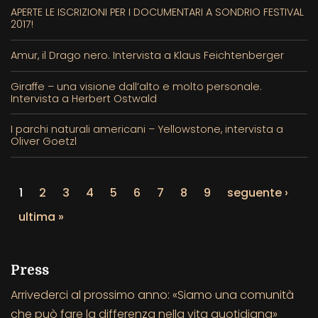
APERTE LE ISCRIZIONI PER I DOCUMENTARI A SONDRIO FESTIVAL
2017!
Amur, il Drago nero. Intervista a Klaus Feichtenberger
Giraffe – una visione dall’alto e molto personale.
Intervista a Herbert Ostwald
I parchi naturali americani – Yellowstone, intervista a
Oliver Goetzl
1
2
3
4
5
6
7
8
9
seguente ›
ultima »
Press
Arrivederci al prossimo anno: «Siamo una comunità
che può fare la differenza nella vita quotidiana»