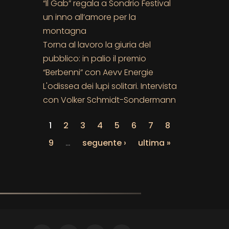
“Il Gab” regala a Sondrio Festival
un inno all’amore per la
montagna
Torna al lavoro la giuria del
pubblico: in palio il premio
“Berbenni” con Aevv Energie
L'odissea dei lupi solitari. Intervista
con Volker Schmidt-Sondermann
1
2
3
4
5
6
7
8
9
…
seguente ›
ultima »