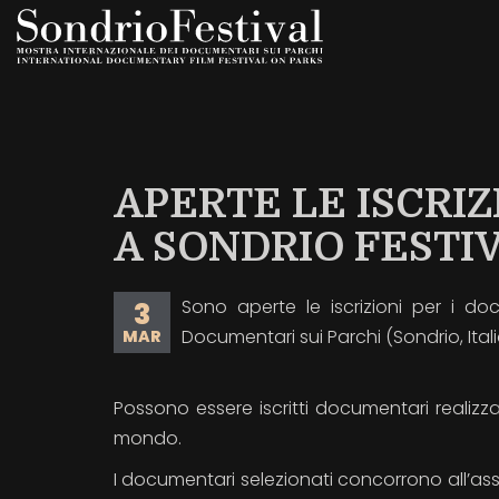
Salta
al
contenuto
principale
APERTE LE ISCRI
A SONDRIO FESTIV
Sono aperte le iscrizioni per i do
3
Documentari sui Parchi (Sondrio, Italia
MAR
Possono essere iscritti documentari realizzati
mondo.
I documentari selezionati concorrono all’ass