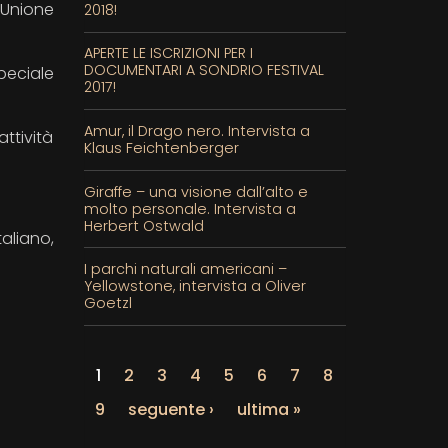
’Unione
2018!
APERTE LE ISCRIZIONI PER I
DOCUMENTARI A SONDRIO FESTIVAL
peciale
2017!
Amur, il Drago nero. Intervista a
attività
Klaus Feichtenberger
Giraffe – una visione dall’alto e
molto personale. Intervista a
Herbert Ostwald
aliano,
I parchi naturali americani –
Yellowstone, intervista a Oliver
Goetzl
1
2
3
4
5
6
7
8
9
seguente ›
ultima »