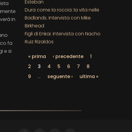
Esteban
ista
Dura come la roccia: la vita nelle
damente
Badlands. Intervista con Mike
verà in
Birkhead
Figli di Enkai. Intervista con Nacho
rano
Ruiz Rizaldos
ico fa
i e si
« prima
‹ precedente
1
2
3
4
5
6
7
8
9
…
seguente ›
ultima »