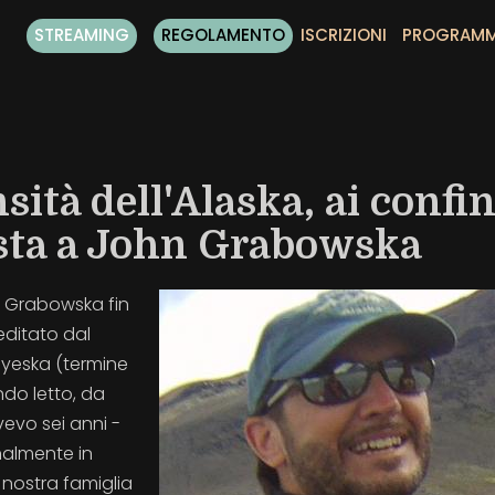
STREAMING
REGOLAMENTO
ISCRIZIONI
PROGRAM
ità dell'Alaska, ai confin
vista a John Grabowska
hn Grabowska fin
editato dal
yeska (termine
ndo letto, da
vevo sei anni -
nalmente in
 nostra famiglia