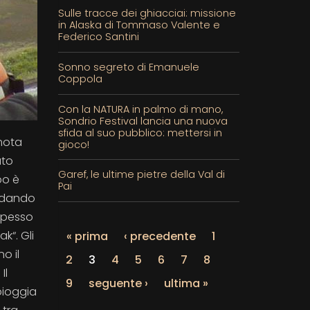
Sulle tracce dei ghiacciai: missione
in Alaska di Tommaso Valente e
Federico Santini
Sonno segreto di Emanuele
Coppola
Con la NATURA in palmo di mano,
Sondrio Festival lancia una nuova
sfida al suo pubblico: mettersi in
emota
gioco!
uto
Garef, le ultime pietre della Val di
po è
Pai
, dando
 spesso
ak“. Gli
« prima
‹ precedente
1
o il
2
3
4
5
6
7
8
Il
9
seguente ›
ultima »
 pioggia