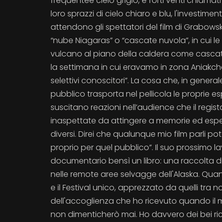
frequentee cielo grigio, e forti venti chiamati 
loro sprazzi di cielo chiaro e blu, l'investime
attendono gli spettatori del film di Grabo
“nube Niagaras” o “cascate nuvola”, in cui le 
vulcano al piano della caldera come casca
la settimana in cui eravamo in zona Aniakchak
selettivi conoscitori”. La cosa che, in generale,
pubblico trasporta nel pellicola le proprie e
suscitano reazioni nell’audience che il regi
inaspettate da attingere a memorie ed esper
diversi. Direi che qualunque mio film parli pot
proprio per quel pubblico”. Il suo prossimo
documentario bensì un libro: una raccolta di s
nelle remote aree selvagge dell'Alaska. Quan
e il Festival unico, apprezzato da quelli tra n
dell'accoglienza che ho ricevuto quando i
non dimenticherò mai. Ho davvero dei bei r