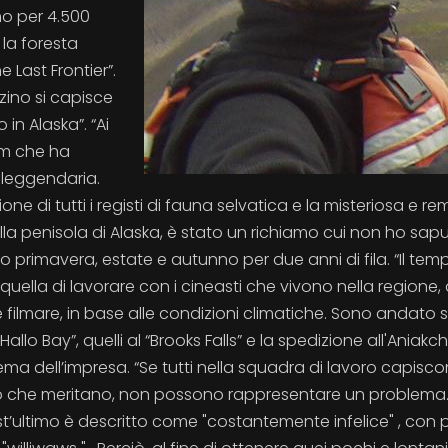
o per 4.500
 la foresta
Last Frontier”.
zino si capisce
in Alaska”. “Ai
ilm che ha
 leggendaria.
ione di tutti i registi di fauna selvatica e la misteriosa e r
lla penisola di Alaska, è stato un richiamo cui non ho sap
ato primavera, estate e autunno per due anni di fila. “Il tem
a quella di lavorare con i cineasti che vivono nella regione
e filmare, in base alle condizioni climatiche. Sono andato
Hallo Bay”, quelli al “Brooks Falls” e la spedizione all'Aniakch
lema dell’impresa. “Se tutti nella squadra di lavoro capiscon
to che meritano, non possono rappresentare un problema. 
uest’ultimo è descritto come "costantemente infelice" , con