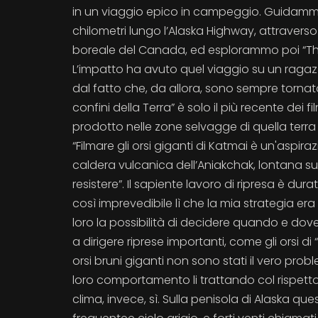
in un viaggio epico in campeggio. Guidamm
chilometri lungo l’Alaska Highway, attraverso
boreale del Canada, ed esplorammo poi “The 
L’impatto ha avuto quel viaggio su un ragaz
dal fatto che, da allora, sono sempre tornato 
confini della Terra” è solo il più recente dei f
prodotto nelle zone selvagge di quella terra
“Filmare gli orsi giganti di Katmai è un'aspiraz
caldera vulcanica dell’Aniakchak, lontana su
resistere”. Il sapiente lavoro di ripresa è dur
così imprevedibile lì che la mia strategia er
loro la possibilità di decidere quando e dov
a dirigere riprese importanti, come gli orsi di “
orsi bruni giganti non sono stati il vero prob
loro comportamento li trattando col rispet
clima, invece, sì. Sulla penisola di Alaska q