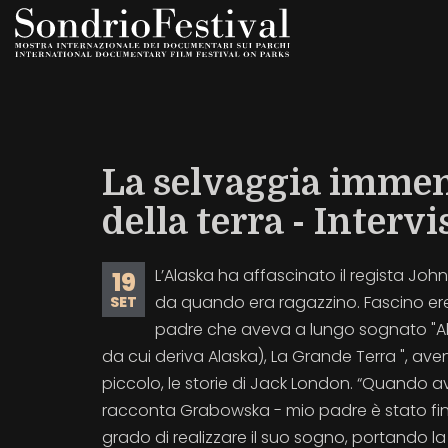
Salta
al
contenuto
principale
La selvaggia immens
della terra - Inter
L’Alaska ha affascinato il regista Jo
19
da quando era ragazzino. Fascino er
SET
padre che aveva a lungo sognato "Al
da cui deriva Alaska), La Grande Terra ", ave
piccolo, le storie di Jack London. “Quando a
racconta Grabowska - mio padre è stato fi
grado di realizzare il suo sogno, portando la