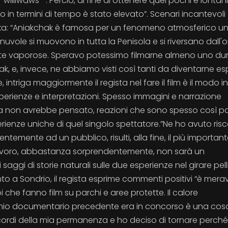
"williwaws " . Perciò, al fine di ottenere quei pochi e lontani
nto in termini di tempo è stato elevato”. Scenari incantevoli
wska: “Aniakchak è famosa per un fenomeno atmosferico un
nuvole si muovono in tutta la Penisola e si riversano dall'o
te vaporose. Speravo potessimo filmarne almeno uno du
, e, invece, ne abbiamo visti così tanti da diventarne esp
 intriga maggiormente il regista nel fare il film è il modo in 
sperienze e interpretazioni. Spesso immagini e narrazione
sta non avrebbe pensato, reazioni che sono spesso così po
ienze uniche di quel singolo spettatore.”Ne ho avuto risc
entemente ad un pubblico, risulti, alla fine, il più important
 lavoro, abbastanza sorprendentemente, non sarà un
aggi di storie naturali sulle due esperienze nel girare pell
to a Sondrio, il regista esprime commenti positivi “è merav
oi che fanno film su parchi e aree protette. Il calore
l mio documentario precedente era in concorso è una cos
icordi della mia permanenza e ho deciso di tornare perch