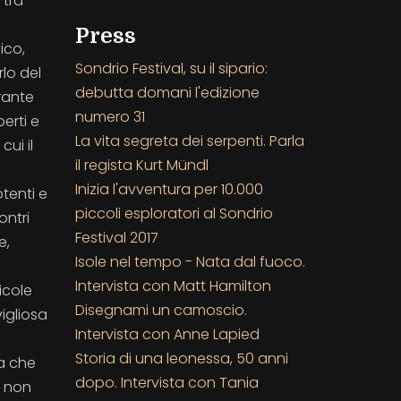
 tra
Press
ico,
Sondrio Festival, su il sipario:
rlo del
debutta domani l'edizione
rante
numero 31
erti e
La vita segreta dei serpenti. Parla
cui il
il regista Kurt Mündl
Inizia l'avventura per 10.000
tenti e
piccoli esploratori al Sondrio
ontri
Festival 2017
e,
Isole nel tempo - Nata dal fuoco.
Intervista con Matt Hamilton
icole
Disegnami un camoscio.
igliosa
Intervista con Anne Lapied
Storia di una leonessa, 50 anni
a che
dopo. Intervista con Tania
é non