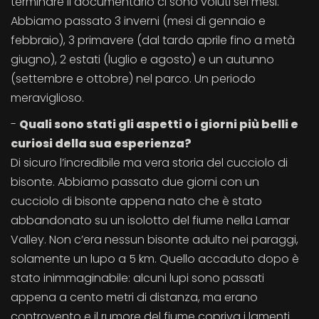
terminare il documentario ci sono voluti sei mesi.
Abbiamo passato 3 inverni (mesi di gennaio e
febbraio), 3 primavere (dal tardo aprile fino a metà
giugno), 2 estati (luglio e agosto) e un autunno
(settembre e ottobre) nel parco. Un periodo
meraviglioso.
-
Quali sono stati gli aspetti o i giorni più belli e
curiosi della sua esperienza?
Di sicuro l’incredibile ma vera storia del cucciolo di
bisonte. Abbiamo passato due giorni con un
cucciolo di bisonte appena nato che è stato
abbandonato su un isolotto del fiume nella Lamar
Valley. Non c’era nessun bisonte adulto nei paraggi,
solamente un lupo a 5 km. Quello accaduto dopo è
stato inimmaginabile: alcuni lupi sono passati
appena a cento metri di distanza, ma erano
controvento e il rumore del fiume copriva i lamenti