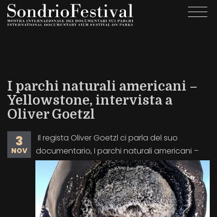
Salta
Togg
al
navi
contenuto
principale
I parchi naturali americani –
Yellowstone, intervista a
Oliver Goetzl
Il regista Oliver Goetzl ci parla del suo
3
documentario, I parchi naturali americani –
NOV