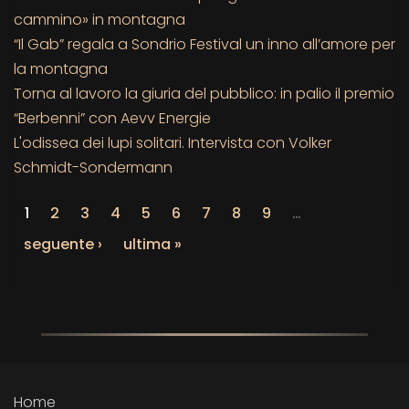
cammino» in montagna
“Il Gab” regala a Sondrio Festival un inno all’amore per
la montagna
Torna al lavoro la giuria del pubblico: in palio il premio
“Berbenni” con Aevv Energie
L'odissea dei lupi solitari. Intervista con Volker
Schmidt-Sondermann
1
2
3
4
5
6
7
8
9
…
seguente ›
ultima »
Home