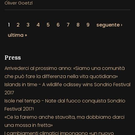
Oliver Goetzl
1
2
3
4
5
6
7
8
9
seguente ›
ultima »
Press
Arrivederci al prossimo anno: «Siamo una comunità
che può fare la differenza nella vita quotidiana»
Islands in time - A wildlife odissey wins Sondrio Festival
2017
Isole nel tempo - Nate dal fuoco conquista Sondrio
Festival 2017!
«Ce la faremo anche stavolta, ma dobbiamo darci
una mossa in fretta»
I cambiamenti climatici impongono «un nuovo