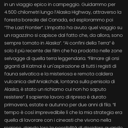
in un viaggio epico in campeggio. Guidammo per
4.500 chilometri lungo l’Alaska Highway, attraverso la
foresta boreale del Canada, ed esplorammo poi
“The Last Frontier”. L’impatto ha avuto quel viaggio su
un ragazzino si capisce dal fatto che, da allora, sono
sempre tornato in Alaska”. “Ai confini della Terra” è
solo il più recente dei film che ha prodotto nelle zone
selvagge di quella terra leggendaria. “Filmare gli orsi
giganti di Katmai è un'aspirazione di tutti i registi di
fauna selvatica e la misteriosa e remota caldera
vulcanica dell’Aniakchak, lontana sulla penisola di
Alaska, è stato un richiamo cui non ho saputo
resistere”. Il sapiente lavoro di ripresa è durato
primavera, estate e autunno per due anni di fila. “Il
tempo è così imprevedibile lì che la mia strategia era
quella di lavorare con i cineasti che vivono nella
regione, dando loro la possibilità di decidere quando