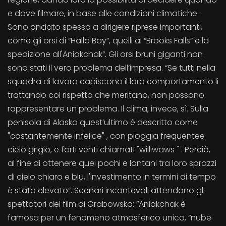
e dove filmare, in base alle condizioni climatiche.
Sono andato spesso a dirigere riprese importanti,
come gli orsi di “Hallo Bay”, quelli al “Brooks Falls” e la
spedizione all'Aniakchak“. Gli orsi bruni giganti non
sono stati il vero problema dell’impresa. “Se tutti nella
squadra di lavoro capiscono il loro comportamento li
trattando col rispetto che meritano, non possono
rappresentare un problema. Il clima, invece, sì. Sulla
penisola di Alaska quest’ultimo è descritto come
"costantemente infelice" , con pioggia frequentee
cielo grigio, e forti venti chiamati "williwaws " . Perciò,
al fine di ottenere quei pochi e lontani tra loro sprazzi
di cielo chiaro e blu, l'investimento in termini di tempo
è stato elevato”. Scenari incantevoli attendono gli
spettatori del film di Grabowska: “Aniakchak è
famosa per un fenomeno atmosferico unico, “nube