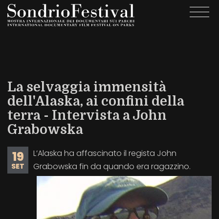
Salta
Togg
al
navi
contenuto
principale
La selvaggia immensità
dell'Alaska, ai confini della
terra - Intervista a John
Grabowska
L’Alaska ha affascinato il regista John
19
Grabowska fin da quando era ragazzino.
SET