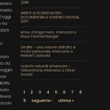
2018!
 Camera
 merito
APERTE LE ISCRIZIONI PER I
 l'oggi
DOCUMENTARI A SONDRIO FESTIVAL
2017!
e ha
 darà
Amur, il Drago nero. Intervista a
Klaus Feichtenberger
ta
Giraffe – una visione dall’alto e
molto personale. Intervista a
Herbert Ostwald
uturo
ato da
I parchi naturali americani –
onaggio
Yellowstone, intervista a Oliver
Goetzl
tore
HBURN,
iuria
1
2
3
4
5
6
7
8
iversi.
9
seguente ›
ultima »
ttacolo