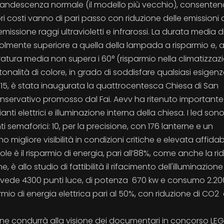
andescenza normale (il modello più vecchio), consente
ri costi vanno di pari passo con riduzione delle emissioni
issione raggi ultravioletti e infrarossi. La durata media d
volmente superiore a quella della lampada a risparmio e, 
atura media non supera i 60° (risparmio nella climatizzazi
e tonalità di colore, in grado di soddisfare qualsiasi esigenz
 2015, è stata inaugurata la quattrocentesca Chiesa di San
onservativo promosso dal Fai. Aevv ha ritenuto importante
i elettrici e illuminazione interna della chiesa. I led sono
 semaforici: 10, per la precisione, con 176 lanterne e un
migliore visibilità in condizioni critiche e elevata affidabi
e è il risparmio di energia, pari all’88%, come anche la ri
, è allo studio di fattibilità il rifacimento dell'illuminazione
le vede 4300 punti luce, di potenza 670 kw e consumo 2.2
mio di energia elettrica pari al 50%, con riduzione di CO2 
one condurrà alla visione dei documentari in concorso LEG