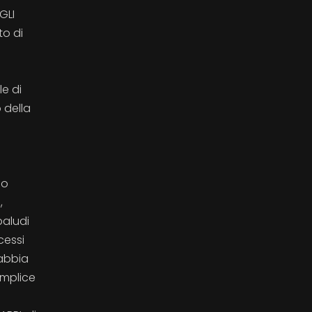
GLI
to di
le di
 della
a
so
,
paludi
cessi
sabbia
emplice