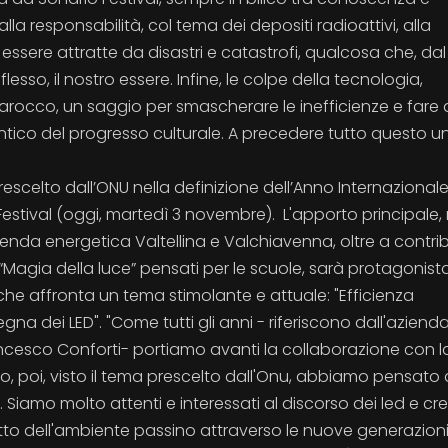
lla responsabilità, col tema dei depositi radioattivi, alla
 essere attratte da disastri e catastrofi, qualcosa che, dal
esso, il nostro essere. Infine, le colpe della tecnologia,
arocco, un saggio per smascherare le inefficienze e fare 
ntico del progresso culturale. A precedere tutto questo u
scelto dall’ONU nella definizione dell’Anno Internazionale
estival (oggi, martedì 3 novembre). L'apporto principale,
zienda energetica Valtellina e Valchiavenna, oltre a contrib
 “Magia della luce” pensati per le scuole, sarà protagonist
che affronta un tema stimolante e attuale: "Efficienza
segna dei LED". "Come tutti gli anni - riferiscono dall'azienda
ancesco Conforti- portiamo avanti la collaborazione con l
, poi, visto il tema prescelto dall'Onu, abbiamo pensato 
. Siamo molto attenti e interessati al discorso dei led e c
petto dell'ambiente passino attraverso le nuove generazioni".