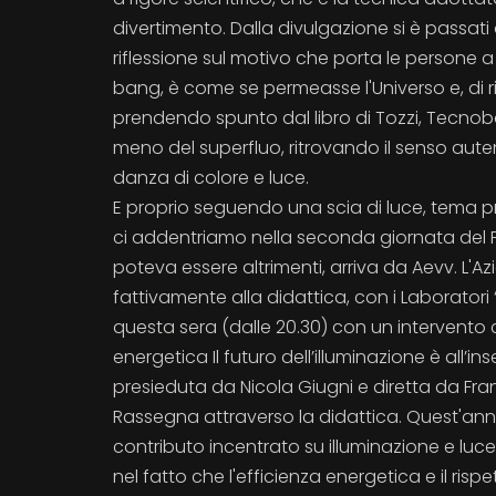
divertimento. Dalla divulgazione si è passati a
riflessione sul motivo che porta le persone a
bang, è come se permeasse l'Universo e, di rifl
prendendo spunto dal libro di Tozzi, Tecnob
meno del superfluo, ritrovando il senso aute
danza di colore e luce.
E proprio seguendo una scia di luce, tema pre
ci addentriamo nella seconda giornata del F
poteva essere altrimenti, arriva da Aevv. L'A
fattivamente alla didattica, con i Laboratori
questa sera (dalle 20.30) con un intervento 
energetica Il futuro dell’illuminazione è all’in
presieduta da Nicola Giugni e diretta da Fr
Rassegna attraverso la didattica. Quest'anno
contributo incentrato su illuminazione e luce
nel fatto che l'efficienza energetica e il ris