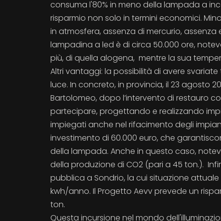
consuma l'80% in meno della lampada a inc
risparmio non solo in termini economici. Mino
in atmosfera, assenza di mercurio, assenza em
lampadina a led è di circa 50.000 ore, note
più, di quella alogena, mentre la sua temper
Altri vantaggi: la possibilità di avere svariat
luce. In concreto, in provincia, il 23 agosto
Bartolomeo, dopo l’intervento di restauro c
partecipare, progettando e realizzando impiant
impiegati anche nel rifacimento degli impianti
investimento di 60.000 euro, che garantiscono 
della lampada. Anche in questo caso, notevol
della produzione di CO2 (pari a 45 ton.). Infine
pubblica a Sondrio, la cui situazione attua
kwh/anno. Il Progetto Aevv prevede un rispar
ton.
Questa incursione nel mondo dell'illuminazi