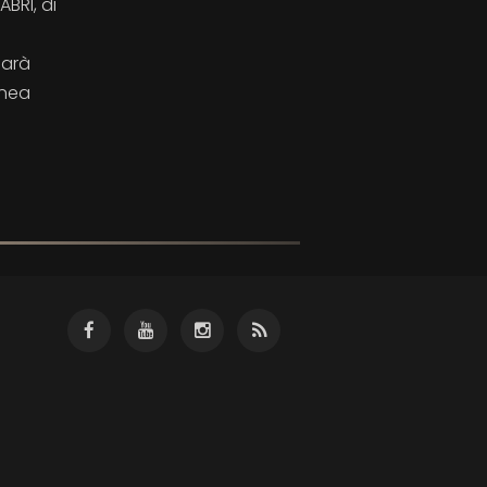
BRI, di
Sarà
anea