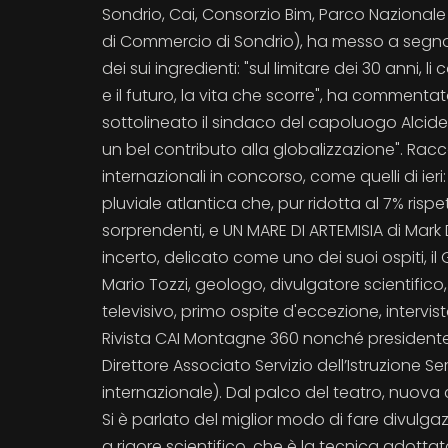
Sondrio, Cai, Consorzio Bim, Parco Nazionale 
di Commercio di Sondrio), ha messo a segno u
dei sui ingredienti: "sul limitare dei 30 anni,
e il futuro, la vita che scorre", ha comment
sottolineato il sindaco del capoluogo Alcide M
un bel contributo alla globalizzazione". Ra
internazionali in concorso, come quelli di ier
pluviale atlantica che, pur ridotta al 7% rispe
sorprendenti, e UN MARE DI ARTEMISIA di Mark
incerto, delicato come uno dei suoi ospiti, il 
Mario Tozzi, geologo, divulgatore scientific
televisivo, primo ospite d'eccezione, intervi
Rivista CAI Montagne 360 nonché presidente 
Direttore Associato Servizio dell’Istruzione Se
internazionale). Dal palco del teatro, nuova
Si è parlato del miglior modo di fare divul
a rigore scientifico, che è la tecnica adotta