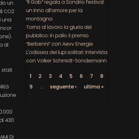
“Il Gab” regala a Sondrio Festival
ndo un
un inno all’amore per la
 di CO2
montagna
i una
Torna al lavoro la giuria del
ancor
pubblico: in palio il premio
one).
“Berbenni” con Aevv Energie
a di
L'odissea dei lupi solitari. Intervista
con Volker Schmidt-Sondermann
 stati
1
2
3
4
5
6
7
8
9
…
seguente ›
ultima »
lità
duzione
00.000
di 430
AMI DI