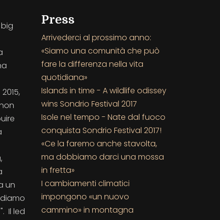
Press
 big
Arrivederci al prossimo anno:
«Siamo una comunità che può
a
fare la differenza nella vita
na
quotidiana»
Islands in time - A wildlife odissey
 2015,
wins Sondrio Festival 2017
 non
Isole nel tempo - Nate dal fuoco
uire
conquista Sondrio Festival 2017!
a
«Ce la faremo anche stavolta,
ma dobbiamo darci una mossa
,
in fretta»
a
I cambiamenti climatici
a un
impongono «un nuovo
rediamo
cammino» in montagna
 Il led