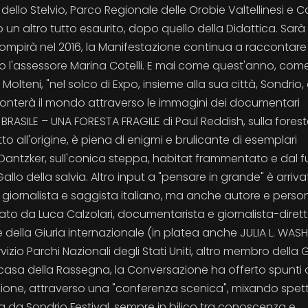
dello Stelvio, Parco Regionale delle Orobie Valtellinesi e
n altro tutto esaurito, dopo quello della Didattica. Sarà
 li compirà nel 2016, la Manifestazione continua a raccontare
ato l'assessore Marina Cotelli. E mai come quest'anno, com
olteni, "nel solco di Expo, insieme alla sua città, Sondrio,
cconterà il mondo attraverso le immagini dei documentari
i: BRASILE – UNA FORESTA FRAGILE di Paul Reddish, sulla fores
tto all'origine, è piena di enigmi e brulicante di esemplari
 Dantzker, sull'conica steppa, habitat frammentato e dal f
Gallo della salvia. Altro input a "pensare in grande" è arriv
o, giornalista e saggista italiano, ma anche autore e pers
stato da Luca Calzolari, documentarista e giornalista-diret
della Giuria internazionale (in platea anche JULIA L. WAS
rvizio Parchi Nazionali degli Stati Uniti, altro membro della G
 casa della Rassegna, la Conversazione ha offerto spunti d
gazione, attraverso una "conferenza scenica", mixando spe
ta da Sondrio Festival, sempre in bilico tra conoscenza e