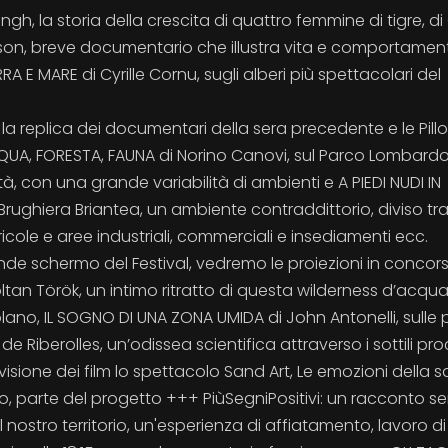
, la storia della crescita di quattro femmine di tigre, di 
lson, breve documentario che illustra vita e comportamen
A E MARE di Cyrille Cornu, sugli alberi più spettacolari del
o la replica dei documentari della sera precedente e le Pillo
ACQUA, FORESTA, FAUNA di Norino Canovi, sul Parco Lombardo
tà, con una grande variabilità di ambienti e A PIEDI NUDI IN
Brughiera Briantea, un ambiente contraddittorio, diviso tr
icole e aree industriali, commerciali e insediamenti ecc.
de schermo del Festival, vedremo le proiezioni in concor
an Török, un intimo ritratto di questa wilderness d’acqua
olano, IL SOGNO DI UNA ZONA UMIDA di John Antonelli, sulle 
e Riberolles, un’odissea scientifica attraverso i sottili pro
 visione dei film lo spettacolo Sand Art, Le emozioni della 
io, parte del progetto +++ PiùSegniPositivi: un racconto s
l nostro territorio, un'esperienza di affiatamento, lavoro di