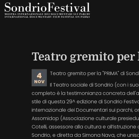
Salta
al
contenuto
principale
Teatro gremito per 
Teatro gremito per la "PRIMA" di Sondr
4
NOV
Il Teatro sociale di Sondrio (con i suo
completo è la testimonianza concreta dell'a
stile di questa 29^ edizione di Sondrio Festi
internazionale dei Documentari sui parchi, 
Assomidop (Associazione culturale presied
Cotelli, assessore alla cultura e all’istruzion
Sondrio, e diretta da Simona Nava, che uni