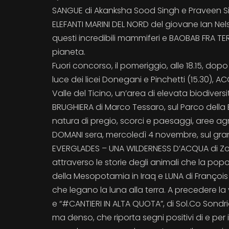
SANGUE di Akanksha Sood Singh e Praveen Singh
ELEFANTI MARINI DEL NORD del giovane Ian Ne
questi incredibili mammiferi e BAOBAB FRA TERR
pianeta.
Fuori concorso, il pomeriggio, alle 18.15, dop
luce dei licei Donegani e Pinchetti (15.30), 
Valle del Ticino, un’area di elevata biodiversi
BRUGHIERA di Marco Tessaro, sul Parco della 
natura di pregio, scorci e paesaggi, aree agr
DOMANI sera, mercoledì 4 novembre, sul gran
EVERGLADES – UNA WILDERNESS D’ACQUA di Zolt
attraverso le storie degli animali che la pop
della Mesopotamia in Iraq e LUNA di François d
che legano la luna alla terra. A precedere la
e “#CANTIERI IN ALTA QUOTA”, di Sol.Co Sondr
ma denso, che riporta segni positivi di e per i