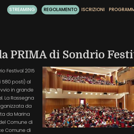
STREAMING
REGOLAMENTO
ISCRIZIONI
PROGRAM
la PRIMA di Sondrio Festi
io Festival 2015
i 580 posti) al
vvio in grande
val. La Rassegna
organizzata da
uta da Marina
e del Comune di
sce Comune di