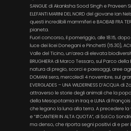
SANGUE di Akanksha Sood Singh e Praveen Singh
ELEFANTI MARINI DEL NORD del giovane Ian Ne
questi incredibili mammiferi e BAOBAB FRA TERR
pianeta.
Fuori concorso, il pomeriggio, alle 18.15, dop
luce dei licei Donegani e Pinchetti (15.30), 
Valle del Ticino, un’area di elevata biodiversi
BRUGHIERA di Marco Tessaro, sul Parco della 
natura di pregio, scorci e paesaggi, aree agr
DOMANI sera, mercoledì 4 novembre, sul gran
EVERGLADES – UNA WILDERNESS D’ACQUA di Zolt
attraverso le storie degli animali che la pop
della Mesopotamia in Iraq e LUNA di François d
che legano la luna alla terra. A precedere la
e “#CANTIERI IN ALTA QUOTA”, di Sol.Co Sondr
ma denso, che riporta segni positivi di e per i