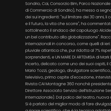
Sondrio, Cai, Consorzio Bim, Parco Nazionale 
di Commercio di Sondrio), ha messo a segno u
dei sui ingredienti: "sul limitare dei 30 anni,
e il futuro, la vita che scorre", ha comment
sottolineato il sindaco del capoluogo Alcide M
un bel contributo alla globalizzazione". Ra
internazionali in concorso, come quelli di ier
pluviale atlantica che, pur ridotta al 7% rispe
sorprendenti, e UN MARE DI ARTEMISIA di Mark
incerto, delicato come uno dei suoi ospiti, il 
Mario Tozzi, geologo, divulgatore scientific
televisivo, primo ospite d'eccezione, intervi
Rivista CAI Montagne 360 nonché presidente 
Direttore Associato Servizio dell’Istruzione Se
internazionale). Dal palco del teatro, nuova
Si è parlato del miglior modo di fare divul
a rigore scientifico, che è la tecnica adotta