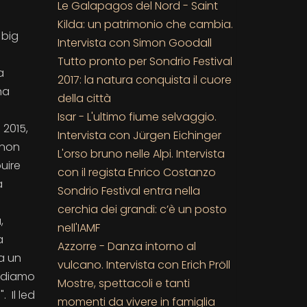
Le Galapagos del Nord - Saint
Kilda: un patrimonio che cambia.
 big
Intervista con Simon Goodall
Tutto pronto per Sondrio Festival
a
2017: la natura conquista il cuore
na
della città
Isar - L'ultimo fiume selvaggio.
 2015,
Intervista con Jürgen Eichinger
 non
L'orso bruno nelle Alpi. Intervista
uire
con il regista Enrico Costanzo
a
Sondrio Festival entra nella
cerchia dei grandi: c’è un posto
,
nell'IAMF
a
Azzorre - Danza intorno al
a un
vulcano. Intervista con Erich Pröll
rediamo
Mostre, spettacoli e tanti
 Il led
momenti da vivere in famiglia