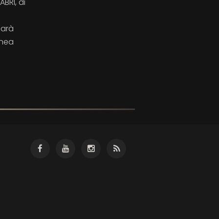
BRI, di
Sarà
anea