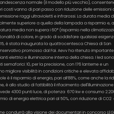
andescenza normale (il modello più vecchio), consente
ri costi vanno di pari passo con riduzione delle emissioni
issione raggi ultravioletti e infrarossi. La durata media d
volmente superiore a quella della lampada a risparmio e, 
atura media non supera i 60° (risparmio nella climatizzazi
e tonalità di colore, in grado di soddisfare qualsiasi esigenz
 2015, è stata inaugurata la quattrocentesca Chiesa di San
onservativo promosso dal Fai. Aevv ha ritenuto importante
i elettrici e illuminazione interna della chiesa. I led sono
 semaforici: 10, per la precisione, con 176 lanterne e un
migliore visibilità in condizioni critiche e elevata affidabi
e è il risparmio di energia, pari all’88%, come anche la ri
, è allo studio di fattibilità il rifacimento dell'illuminazione
le vede 4300 punti luce, di potenza 670 kw e consumo 2.2
mio di energia elettrica pari al 50%, con riduzione di CO2 
one condurrà alla visione dei documentari in concorso LEG