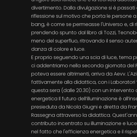
divertimento. Dalla divulgazione si è passati a
riflessione sul motivo che porta le persone a
bang, è come se permeasse l'Universo e, di rifl
prendendo spunto dal libro di Tozzi, Tecnob
meno del superfluo, ritrovando il senso aute
danza di colore e luce.
E proprio seguendo una scia di luce, tema pre
ci addentriamo nella seconda giornata del F
poteva essere altrimenti, arriva da Aevv. L'A
fattivamente alla didattica, con i Laboratori
questa sera (dalle 20.30) con un intervento 
energetica Il futuro dell’illuminazione è all’in
presieduta da Nicola Giugni e diretta da Fr
Rassegna attraverso la didattica. Quest'anno
contributo incentrato su illuminazione e luce
nel fatto che l'efficienza energetica e il ris