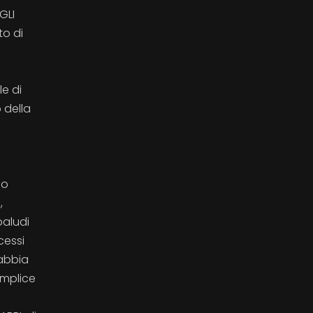
GLI
to di
le di
 della
a
so
,
paludi
cessi
sabbia
emplice