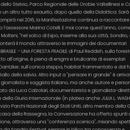
dello Stelvio, Parco Regionale delle Orobie Valtellinesi e
n altro tutto esaurito, dopo quello della Didattica. Sarà
 li compirà nel 2016, la Manifestazione continua a raccontare
ato l'assessore Marina Cotelli. E mai come quest'anno, com
olteni, "nel solco di Expo, insieme alla sua città, Sondrio,
cconterà il mondo attraverso le immagini dei documentari
i: BRASILE – UNA FORESTA FRAGILE di Paul Reddish, sulla fores
tto all'origine, è piena di enigmi e brulicante di esemplari
 Dantzker, sull'conica steppa, habitat frammentato e dal f
Gallo della salvia. Altro input a "pensare in grande" è arriv
o, giornalista e saggista italiano, ma anche autore e pers
stato da Luca Calzolari, documentarista e giornalista-diret
della Giuria internazionale (in platea anche JULIA L. WAS
rvizio Parchi Nazionali degli Stati Uniti, altro membro della G
 casa della Rassegna, la Conversazione ha offerto spunti d
gazione, attraverso una "conferenza scenica", mixando spe
ta da Sondrio Festival, sempre in bilico tra conoscenza e