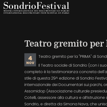
Salta
al
contenuto
principale
Teatro gremito per 
Teatro gremito per la "PRIMA" di Sondr
4
NOV
Il Teatro sociale di Sondrio (con i suo
completo è la testimonianza concreta dell'a
stile di questa 29^ edizione di Sondrio Festi
internazionale dei Documentari sui parchi, 
Assomidop (Associazione culturale presied
Cotelli, assessore alla cultura e all’istruzion
Sondrio, e diretta da Simona Nava, che uni