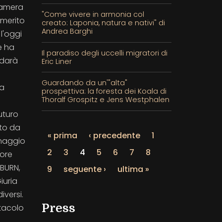
 Camera
"Come vivere in armonia col
 merito
creato: Laponia, natura e nativi" di
Andrea Barghi
 l'oggi
e ha
Il paradiso degli uccelli migratori di
 darà
Eric Liner
Guardando da un'"alta"
ta
prospettiva: la foresta dei Koala di
Thoralf Grospitz e Jens Westphalen
uturo
ato da
« prima
‹ precedente
1
onaggio
2
3
4
5
6
7
8
tore
HBURN,
9
seguente ›
ultima »
iuria
iversi.
Press
ttacolo