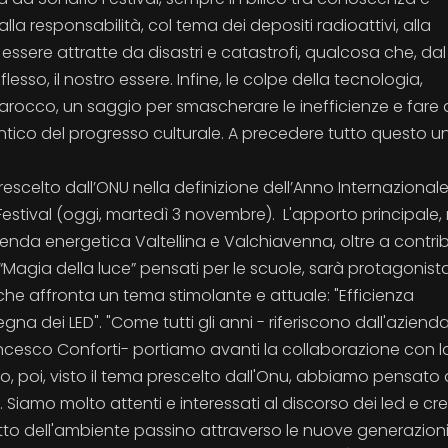
lla responsabilità, col tema dei depositi radioattivi, alla
 essere attratte da disastri e catastrofi, qualcosa che, dal
esso, il nostro essere. Infine, le colpe della tecnologia,
arocco, un saggio per smascherare le inefficienze e fare 
ntico del progresso culturale. A precedere tutto questo u
scelto dall’ONU nella definizione dell’Anno Internazionale
estival (oggi, martedì 3 novembre). L'apporto principale,
zienda energetica Valtellina e Valchiavenna, oltre a contrib
 “Magia della luce” pensati per le scuole, sarà protagonist
che affronta un tema stimolante e attuale: "Efficienza
segna dei LED". "Come tutti gli anni - riferiscono dall'azienda
ancesco Conforti- portiamo avanti la collaborazione con l
, poi, visto il tema prescelto dall'Onu, abbiamo pensato 
. Siamo molto attenti e interessati al discorso dei led e c
petto dell'ambiente passino attraverso le nuove generazioni".