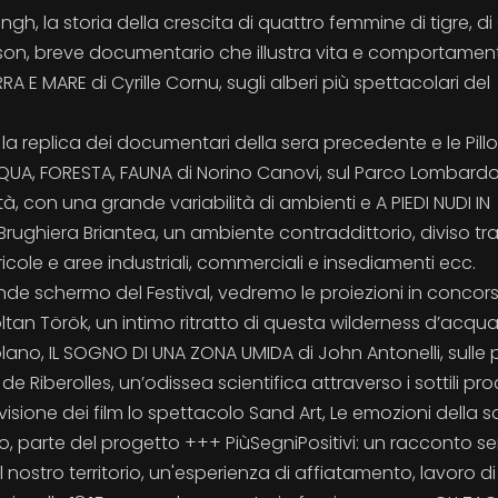
, la storia della crescita di quattro femmine di tigre, di 
lson, breve documentario che illustra vita e comportamen
A E MARE di Cyrille Cornu, sugli alberi più spettacolari del
o la replica dei documentari della sera precedente e le Pillo
ACQUA, FORESTA, FAUNA di Norino Canovi, sul Parco Lombardo
tà, con una grande variabilità di ambienti e A PIEDI NUDI IN
Brughiera Briantea, un ambiente contraddittorio, diviso tr
icole e aree industriali, commerciali e insediamenti ecc.
de schermo del Festival, vedremo le proiezioni in concor
an Török, un intimo ritratto di questa wilderness d’acqua
olano, IL SOGNO DI UNA ZONA UMIDA di John Antonelli, sulle 
e Riberolles, un’odissea scientifica attraverso i sottili pro
 visione dei film lo spettacolo Sand Art, Le emozioni della 
io, parte del progetto +++ PiùSegniPositivi: un racconto s
l nostro territorio, un'esperienza di affiatamento, lavoro di