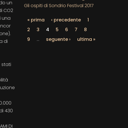
ndo un
Gli ospiti di Sondrio Festival 2017
 di CO2
i una
« prima
‹ precedente
1
ancor
2
3
4
5
6
7
8
one).
9
…
seguente ›
ultima »
a di
 stati
lità
duzione
00.000
di 430
AMI DI