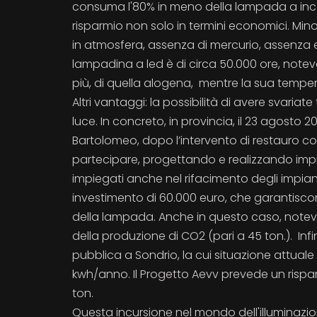
consuma l'80% in meno della lampada a inc
risparmio non solo in termini economici. Mino
in atmosfera, assenza di mercurio, assenza em
lampadina a led è di circa 50.000 ore, note
più, di quella alogena, mentre la sua temper
Altri vantaggi: la possibilità di avere svariat
luce. In concreto, in provincia, il 23 agosto
Bartolomeo, dopo l’intervento di restauro c
partecipare, progettando e realizzando impiant
impiegati anche nel rifacimento degli impianti
investimento di 60.000 euro, che garantiscono 
della lampada. Anche in questo caso, notevol
della produzione di CO2 (pari a 45 ton.). Infine
pubblica a Sondrio, la cui situazione attua
kwh/anno. Il Progetto Aevv prevede un rispar
ton.
Questa incursione nel mondo dell'illuminazi