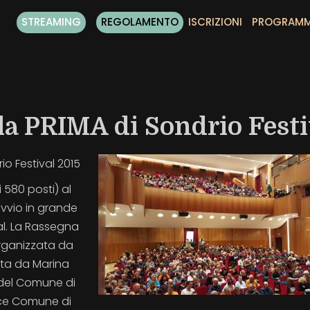
STREAMING
REGOLAMENTO
ISCRIZIONI
PROGRAM
la PRIMA di Sondrio Festi
io Festival 2015
i 580 posti) al
vvio in grande
val. La Rassegna
organizzata da
uta da Marina
e del Comune di
sce Comune di