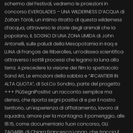
schermo del Festival, vedremo le proiezioni in
concorso EVERGLADES – UNA WILDERNESS D’ACQUA di
Zoltan Török, un intimo ritratto di questa wilderness
d’acqua, attraverso le storie degli animali che la
popolano, IL SOGNO DI UNA ZONA UMIDA di John
Antonelli, sulle paludi della Mesopotamia in Iraq e
LUNA di François de Riberolles, un’odissea scientifica
attraverso i sottili processi che legano la luna alla
terra. A precedere la visione dei film lo spettacolo
Sand Art, Le emozioni della sabbia e “#CANTIERI IN
ALTA QUOTA”, di Sol.Co Sondrio, parte del progetto
+++ PiùSegniPositivi: un racconto semplice ma
denso, che riporta segni positivi di e per il nostro
territorio, un'esperienza di affiatamento, lavoro di
squadra, amore per la montagna. Il pomeriggio, alle
18.15, come documentario fuori concorso, GLI
ZAGABRI, di Chiara Francesca Longo, che traccia il