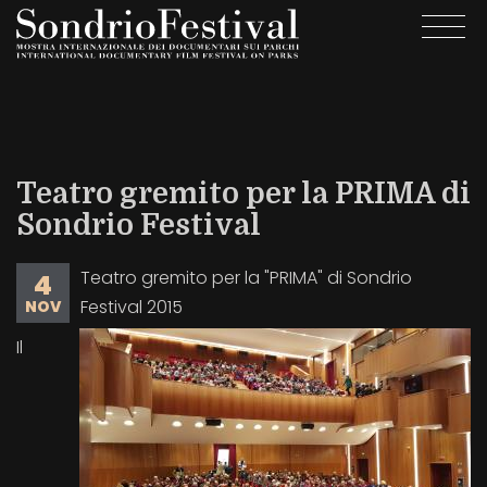
Salta
Togg
al
navi
contenuto
principale
Teatro gremito per la PRIMA di
Sondrio Festival
Teatro gremito per la "PRIMA" di Sondrio
4
Festival 2015
NOV
Il