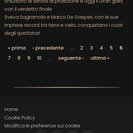
chiudono le serate di proiezione e oggi il Gran galà
con il verdetto finale
Sveva Sagramola e Marco De Gasperi, con le sue
imprese record tra terra e cielo, conquistano i cuori
degli spettatori
« prima
‹ precedente
…
2
3
4
5
6
7
8
9
10
…
seguente ›
ultima »
Home
Cookie Policy
Modifica le preferenze sui cookie