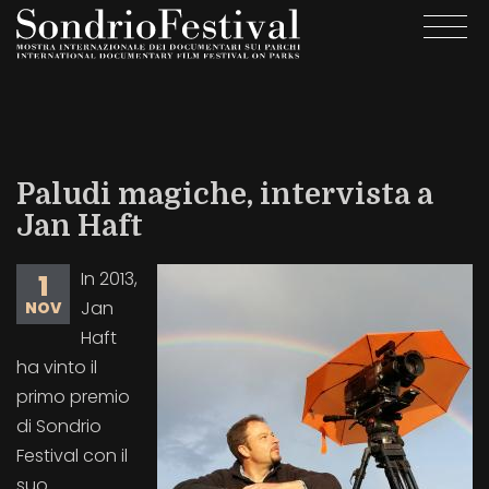
Salta
Togg
al
navi
contenuto
principale
Paludi magiche, intervista a
Jan Haft
In 2013,
1
Jan
NOV
Haft
ha vinto il
primo premio
di Sondrio
Festival con il
suo