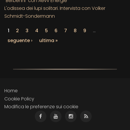
“Berbenni” con Aevv Energie
L'odissea dei lupi solitari. Intervista con Volker
Schmidt-Sondermann
1
2
3
4
5
6
7
8
9
…
seguente ›
ultima »
Home
Cookie Policy
Modifica le preferenze sui cookie