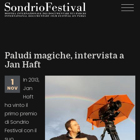
Salta
Togg
al
navi
contenuto
principale
Paludi magiche, intervista a
Jan Haft
In 2013,
1
Jan
NOV
Haft
ha vinto il
primo premio
di Sondrio
Festival con il
suo