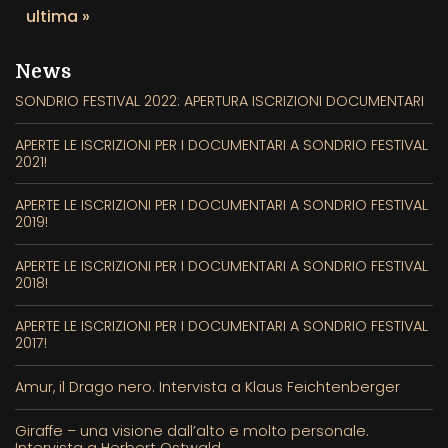
–
ultima »
YE
IN
News
A
SONDRIO FESTIVAL 2022: APERTURA ISCRIZIONI DOCUMENTARI
OL
GO
APERTE LE ISCRIZIONI PER I DOCUMENTARI A SONDRIO FESTIVAL
2021!
APERTE LE ISCRIZIONI PER I DOCUMENTARI A SONDRIO FESTIVAL
2019!
APERTE LE ISCRIZIONI PER I DOCUMENTARI A SONDRIO FESTIVAL
2018!
APERTE LE ISCRIZIONI PER I DOCUMENTARI A SONDRIO FESTIVAL
2017!
Amur, il Drago nero. Intervista a Klaus Feichtenberger
Giraffe – una visione dall’alto e molto personale.
Intervista a Herbert Ostwald