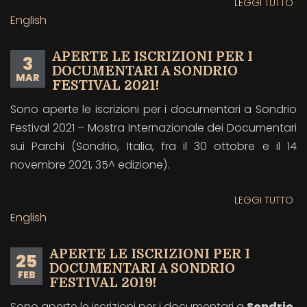
LEGGI TUTTO
SU
SO
English
FE
20
APERTE LE ISCRIZIONI PER I
3
AP
DOCUMENTARI A SONDRIO
MAR
IS
FESTIVAL 2021!
DO
Sono aperte le iscrizioni per i documentari a Sondrio
Festival 2021 – Mostra Internazionale dei Documentari
sui Parchi (Sondrio, Italia, fra il 30 ottobre e il 14
novembre 2021, 35^ edizione).
LEGGI TUTTO
SU
AP
English
LE
IS
APERTE LE ISCRIZIONI PER I
25
PE
DOCUMENTARI A SONDRIO
FEB
I
FESTIVAL 2019!
DO
Sono aperte le iscrizioni per i documentari a
Sondrio