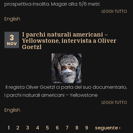
prospettiva insolita. Magari alta 5/6 metri.
LEGGI TUTTO
SU
GI
English
–
UN
I parchi naturali americani –
3
VI
Yellowstone, intervista a Oliver
NOV
DA
Goetzl
E
MO
PE
IN
A
HE
Il regista Oliver Goetzl ci parla del suo documentario,
OS
I parchi naturali americani – Yellowstone
LEGGI TUTTO
SU
I
English
PA
NA
1
2
3
4
5
6
7
8
9
seguente ›
AM