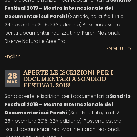
A
Festival 2019 – Mostra Internazionale dei
SO
FE
Documentari sui Parchi
(Sondrio, Italia, fra il 14 e il
202
24 novembre 2019, 33^ edizione).Possono essere
iscritti documentari realizzati nei Parchi Nazionali,
Riserve Naturali e Aree Pro
LEGGI TUTTO
SU
AP
English
LE
IS
APERTE LE ISCRIZIONI PER I
28
PE
DOCUMENTARI A SONDRIO
MAR
I
FESTIVAL 2018!
DO
Sono aperte le iscrizioni per i documentari a
Sondrio
A
Festival 2018 – Mostra Internazionale dei
SO
FE
Documentari sui Parchi
(Sondrio, Italia, fra il 12 e il
201
25 novembre 2018, 32^ edizione). Possono essere
iscritti documentari realizzati nei Parchi Nazionali,