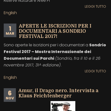
Riserve Naturali e Aree Pr
LEGGI TUTTO
SU
AP
English
LE
IS
APERTE LE ISCRIZIONI PER I
1
PE
DOCUMENTARI A SONDRIO
MAR
I
FESTIVAL 2017!
DO
Sono aperte le iscrizioni per i documentari a
Sondrio
A
Festival 2017 – Mostra Internazionale dei
SO
FE
Documentari sui Parchi
(Sondrio, fra il 10 e il 26
201
novembre 2017, 31^ edizione)
.
LEGGI TUTTO
SU
AP
English
LE
IS
Amur, il Drago nero. Intervista a
6
PE
Klaus Feichtenberger
NOV
I
DO