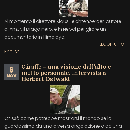
A
SO
FE
201
Al momento il direttore Klaus Feichtenberger, autore
di Amur, il Drago nero, è in Nepal per girare un
documentario in Himalaya.
LEGGI TUTTO
SU
AM
English
IL
D
Giraffe – una visione dall’alto e
6
NE
molto personale. Intervista a
NOV
IN
Herbert Ostwald
A
KL
FE
Chissà come potrebbe mostrarsi il mondo se lo
guardassimo da una diversa angolazione o da una