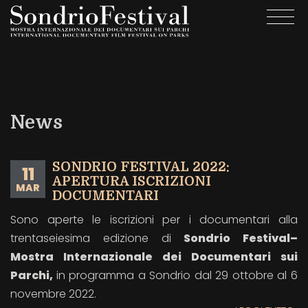
Salta
Togg
al
navi
contenuto
principale
News
SONDRIO FESTIVAL 2022:
11
APERTURA ISCRIZIONI
MAR
DOCUMENTARI
Sono aperte le iscrizioni per i documentari alla
trentaseiesima edizione di
Sondrio Festival–
Mostra Internazionale dei Documentari sui
Parchi,
in programma a Sondrio dal 29 ottobre al 6
novembre 2022.