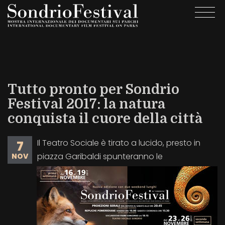
Salta
Togg
al
navi
contenuto
principale
Tutto pronto per Sondrio
Festival 2017: la natura
conquista il cuore della città
Il Teatro Sociale è tirato a lucido, presto in
7
piazza Garibaldi spunteranno le
NOV