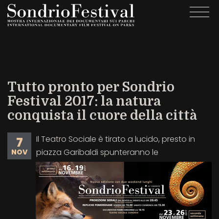
Salta
Togg
al
navi
contenuto
principale
Tutto pronto per Sondrio
Festival 2017: la natura
conquista il cuore della città
Il Teatro Sociale è tirato a lucido, presto in
7
piazza Garibaldi spunteranno le
NOV