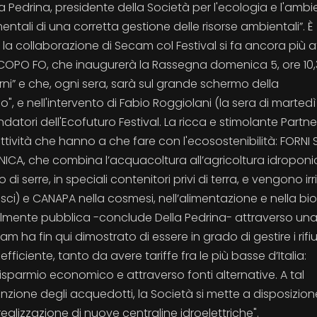
 Pedrina, presidente della Società per l'ecologia e l'ambi
entali di una corretta gestione delle risorse ambientali”. È
a collaborazione di Secam col Festival si fa ancora più at
ACOPO FO, che inaugurerà la Rassegna domenica 5, ore 10,
orni” e che, ogni sera, sarà sul grande schermo della
o", e nell'intervento di Fabio Roggiolani (la sera di martedì 
datori dell'Ecofuturo Festival. La ricca e stimolante Partne
attività che hanno a che fare con l'ecosostenibilità: FORNI 
ICA, che combina l’acquacoltura all’agricoltura idroponi
di serre, in speciali contenitori privi di terra, e vengono irr
i) e CANAPA nella cosmesi, nell’alimentazione e nella bioe
almente pubblica -conclude Della Pedrina- attraverso un
am ha fin qui dimostrato di essere in grado di gestire i rifiu
ficiente, tanto da avere tariffe fra le più basse d’Italia:
sparmio economico e attraverso fonti alternative. A tal
zione degli acquedotti, la Società si mette a disposizion
realizzazione di nuove centraline idroelettriche".