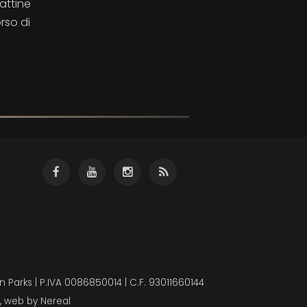
mattine
rso di
 Parks | P.IVA 0086850014 | C.F. 93011660144
, web by
Nereal