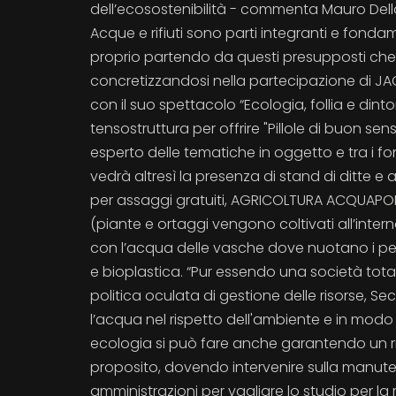
dell’ecosostenibilità - commenta Mauro Della
Acque e rifiuti sono parti integranti e fondam
proprio partendo da questi presupposti che l
concretizzandosi nella partecipazione di J
con il suo spettacolo “Ecologia, follia e dint
tensostruttura per offrire "Pillole di buon sens
esperto delle tematiche in oggetto e tra i fon
vedrà altresì la presenza di stand di ditte e 
per assaggi gratuiti, AGRICOLTURA ACQUAPON
(piante e ortaggi vengono coltivati all’interno 
con l’acqua delle vasche dove nuotano i pesc
e bioplastica. “Pur essendo una società tot
politica oculata di gestione delle risorse, Sec
l’acqua nel rispetto dell'ambiente e in modo ef
ecologia si può fare anche garantendo un ri
proposito, dovendo intervenire sulla manuten
amministrazioni per vagliare lo studio per la 