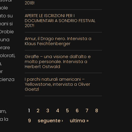
2018!
uole
ato su
APERTE LE ISCRIZIONI PER I
DOCUMENTARI A SONDRIO FESTIVAL
ani si
2017!
 Orobie
Amur, il Drago nero. Intervista a
i una
Klaus Feichtenberger
orare
lorati,
Giraffe – una visione dall’alto e
molto personale. Intervista a
,
Herbert Ostwald
er
Scienza
I parchi naturali americani –
Yellowstone, intervista a Oliver
Goetzl
1
2
3
4
5
6
7
8
am,
a la
9
seguente ›
ultima »