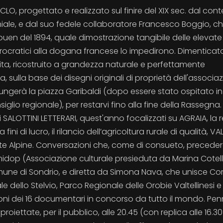
ICICLO, progettato e realizzato sul finire del XIX sec. dal cont
niale, e dal suo fedele collaboratore Francesco Boggio, c
uen del 1894, quale dimostrazione tangibile delle elevate
burocratici alla dogana francese lo impedirono. Dimenticat
ita, ricostruito a grandezza naturale e perfettamente
, sulla base dei disegni originali di proprietà dell'associa
ggiungerà la piazza Garibaldi (dopo essere stato ospitato in
glio regionale), per restarvi fino alla fine della Rassegna.
i SALOTTINI LETTERARI, quest'anno focalizzati su AGRAIA, la r
ini di lucro, il rilancio dell’agricoltura rurale di qualità, VA
tte Alpine. Conversazioni che, come di consueto, preceder
dop (Associazione culturale presieduta da Marina Cotelli
 Comune di Sondrio, e diretta da Simona Nava, che unisce 
e dello Stelvio, Parco Regionale delle Orobie Valtellinesi e
oni dei 16 documentari in concorso da tutto il mondo. Pen
proiettate, per il pubblico, alle 20.45 (con replica alle 16.30