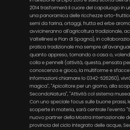
2014 trasformerà il cuore del capoluogo in un
una panoramica delle ricchezze orto-frutticol
semi da farina, ortaggi, frutta ed erbe aroma
avvicineranno all'agricoltura tradizionale, a
Valtellinesi e Pian di Spagna), in collaborazi
pratica tradizionale ma sempre all'avanguardi
quanto appreso, tornando a casa o, volendo, 
colla e pennelli (attività, questa, pensata per
conoscenza e gioco, la multiforme e sfaccet
informazioni chiamare lo 0342-526260), vivrà 
magica", "Apicoltore per un giorno, alla scoper
SecondoNatura", "Attività col sistema museal
Con uno speciale focus sulle buone prassi, le 
scoperte in materia, sarà centrale l'evento 
nuovo partner della Mostra Internazionale dei
provincia del ciclo integrato delle acque, S