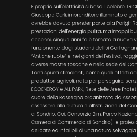
E proprio sull'elettricità si basa il celebre TR
Giuseppe Carli, imprenditore illuminato e ge
avrebbe dovuto prender parte alla Parigi- Ro
prestazioni dell'energia pulita, ma intoppi 
decenni, cinque anni fa è tornato a nuova v
funzionante dagli studenti dell'Isi Garfagnana
“Antiche ruote” e, nei giorni del Festival, ra
diverse mostre toscane e nella sede del Consi
Tanti spunti stimolanti, come quelli offerti da
produttori agricoli, nata per perseguire, senza f
ECOENERGY e ALL PARK, Rete delle Aree Prote
cuore della Rassegna organizzata da Assomi
assessore alla cultura e all’istruzione del
di Sondrio, Cai, Consorzio Bim, Parco Nazional
Camera di Commercio di Sondrio): le proiezi
delicate ed infallibili di una natura selvaggia 