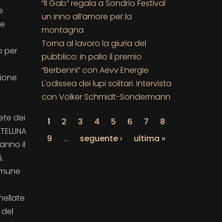
“Il Gab” regala a Sondrio Festival
e
un inno all’amore per la
he
montagna
Torna al lavoro la giuria del
o per
pubblico: in palio il premio
“Berbenni” con Aevv Energie
zione
L'odissea dei lupi solitari. Intervista
con Volker Schmidt-Sondermann
ete dei
1
2
3
4
5
6
7
8
LTELLINA
9
…
seguente ›
ultima »
anno il
,
Comune
nellate
 del