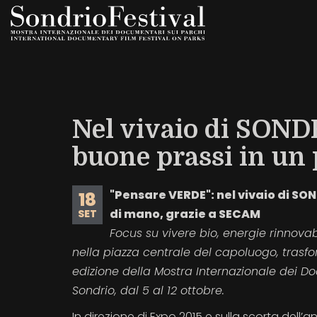
Salta
al
contenuto
principale
Nel vivaio di SON
buone prassi in un
"Pensare VERDE": nel vivaio di SO
18
di mano, grazie a SECAM
SET
Focus su vivere bio, energie rinnovab
nella piazza centrale del capoluogo, trasf
edizione della Mostra Internazionale dei Do
Sondrio, dal 5 al 12 ottobre.
In direzione di Expo 2015 e sulla scorta dell’