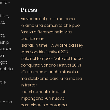
ente -
Press
tiva,
Arrivederci al prossimo anno:
30,
«Siamo una comunità che può
fare la differenza nella vita
7),
quotidiana»
rship
Islands in time - A wildlife odissey
SOLARI
wins Sondrio Festival 2017
ca
Isole nel tempo - Nate dal fuoco
igati
conquista Sondrio Festival 2017!
dilizia
«Ce la faremo anche stavolta,
a
ma dobbiamo darci una mossa
ti e
in fretta»
I cambiamenti climatici
impongono «un nuovo
e della
cammino» in montagna