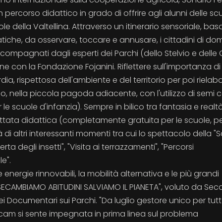
 percorso didattico in grado di offrire agli alunni delle sc
e della Valtellina. Attraverso un itinerario sensoriale, bas
tiche, da osservare, toccare e annusare, i cittadini di dom
ccompagnati dagli esperti dei Parchi (dello Stelvio e delle
one con la Fondazione Fojanini. Riflettere sull'importanza d
a, rispettosa dell'ambiente e del territorio per poi rielab
nella piccola pagoda adiacente, con l'utilizzo di semi co
 le scuole d'infanzia). Sempre in bilico tra fantasia e realtà
tata didattica (completamente gratuita per le scuole, p
di altri interessanti momenti tra cui lo spettacolo della "
ta degli insetti", "Visita ai terrazzamenti", "Percorsi
e".
energie rinnovabili, la mobilità alternativa e le più grandi
"SECAMBIAMO ABITUDINI SALVIAMO IL PIANETA", voluto da Sec
 Documentari sui Parchi. "Da luglio gestore unico per tutt
ecam si sente impegnata in prima linea sul problema