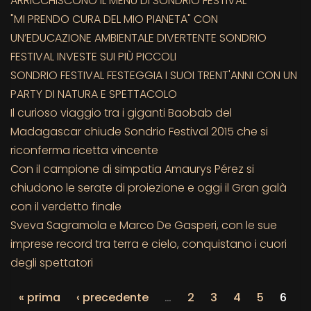
ARRICCHISCONO IL MENU DI SONDRIO FESTIVAL
"MI PRENDO CURA DEL MIO PIANETA" CON
UN’EDUCAZIONE AMBIENTALE DIVERTENTE SONDRIO
FESTIVAL INVESTE SUI PIÙ PICCOLI
SONDRIO FESTIVAL FESTEGGIA I SUOI TRENT'ANNI CON UN
PARTY DI NATURA E SPETTACOLO
Il curioso viaggio tra i giganti Baobab del
Madagascar chiude Sondrio Festival 2015 che si
riconferma ricetta vincente
Con il campione di simpatia Amaurys Pérez si
chiudono le serate di proiezione e oggi il Gran galà
con il verdetto finale
Sveva Sagramola e Marco De Gasperi, con le sue
imprese record tra terra e cielo, conquistano i cuori
degli spettatori
« prima
‹ precedente
…
2
3
4
5
6