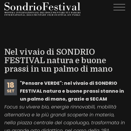
Salta
Togg
al
navi
contenuto
principale
Nel vivaio di SONDRIO
FESTIVAL natura e buone
prassi in un palmo di mano
"Pensare VERDE": nel vivaio di SONDRIO
18
FESTIVAL natura e buone prassi stanno in
SET
un palmo di mano, grazie a SECAM
Focus su vivere bio, energie rinnovabili, mobilità
alternativa e le più grandi scoperte in materia,
nella piazza centrale del capoluogo, trasformata in
un grande orto didattico, nel corso della 28^