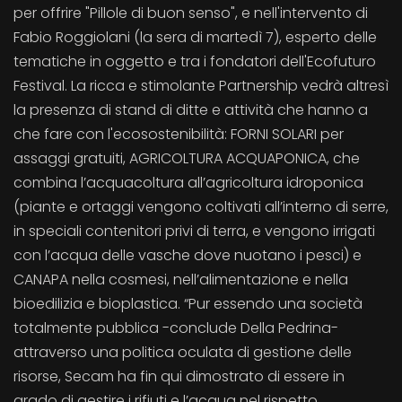
per offrire "Pillole di buon senso", e nell'intervento di
Fabio Roggiolani (la sera di martedì 7), esperto delle
tematiche in oggetto e tra i fondatori dell'Ecofuturo
Festival. La ricca e stimolante Partnership vedrà altresì
la presenza di stand di ditte e attività che hanno a
che fare con l'ecosostenibilità: FORNI SOLARI per
assaggi gratuiti, AGRICOLTURA ACQUAPONICA, che
combina l’acquacoltura all’agricoltura idroponica
(piante e ortaggi vengono coltivati all’interno di serre,
in speciali contenitori privi di terra, e vengono irrigati
con l’acqua delle vasche dove nuotano i pesci) e
CANAPA nella cosmesi, nell’alimentazione e nella
bioedilizia e bioplastica. “Pur essendo una società
totalmente pubblica -conclude Della Pedrina-
attraverso una politica oculata di gestione delle
risorse, Secam ha fin qui dimostrato di essere in
grado di gestire i rifiuti e l’acqua nel rispetto