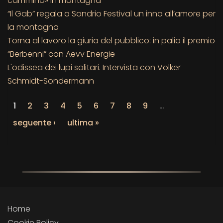
cammino» in montagna
“Il Gab” regala a Sondrio Festival un inno all’amore per
la montagna
Torna al lavoro la giuria del pubblico: in palio il premio
“Berbenni” con Aevv Energie
L'odissea dei lupi solitari. Intervista con Volker
Schmidt-Sondermann
1
2
3
4
5
6
7
8
9
…
seguente ›
ultima »
Home
Cookie Policy