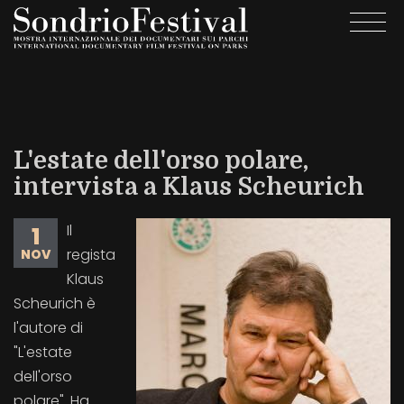
Salta
Togg
al
navi
contenuto
principale
L'estate dell'orso polare,
intervista a Klaus Scheurich
Il
1
regista
NOV
Klaus
Scheurich è
l'autore di
"L'estate
dell'orso
polare". Ha