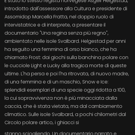
È stato lo stesso regista norvegese Asgeir Helgestad,
introdotto dall'assessore alla Cultura e presidente di
Assomidop Marcella Fratta, nel doppio ruolo di
intervistatrice e di interprete, a presentare il
documentario "Una regina senza più regno",
ambientato nelle isole Svalbard. Helgestad per anni
ha seguito una femmina di orso bianco, che ha
chiamato Frost: dai giochi sulla banchina polare con
le cucciole Light e Lucky alla tragica morte di queste
ultime. L'ha persa e poi l'ha ritrovata, di nuovo madre,
di una femmina e di un maschio, Snow e Ice:
splendidi esemplari di una specie oggi ridotta a 100,
la cui sopravvivenza non è più minacciata dalla
caccia, che è stata vietata, ma dal cambiamento
climatico. Sulle isole Svalbard, a pochi chilometri dal
Circolo polare artico, i ghiacci si
stanno sciogliendo. Un documentario narrato e