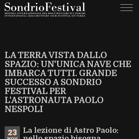
Salta
Togg
al
navi
contenuto
principale
LA TERRA VISTA DALLO
SPAZIO: UN'UNICA NAVE CHE
IMBARCA TUTTI. GRANDE
SUCCESSO A SONDRIO
FESTIVAL PER
L'ASTRONAUTA PAOLO
NESPOLI
La lezione di Astro Paolo:
23
nello spazio bisogna
NOV