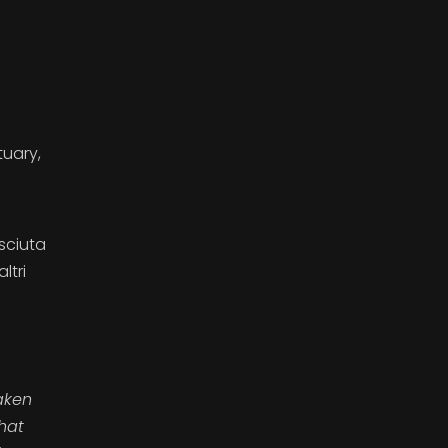
tuary,
sciuta
ltri
aken
hat