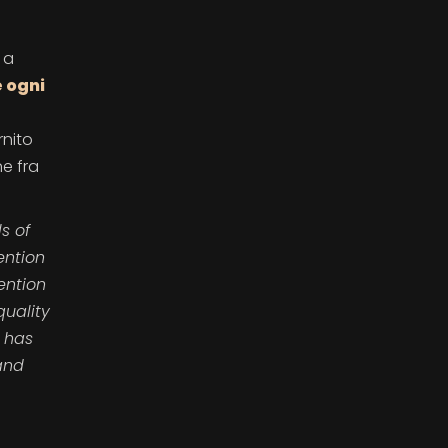
 a
e ogni
rnito
ne fra
s of
ention
ention
quality
 has
and