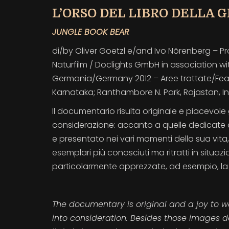
L’ORSO DEL LIBRO DELLA 
JUNGLE BOOK BEAR
di/by Oliver Goetzl e/and Ivo Nörenberg – P
Naturfilm / Doclights GmbH in association w
Germania/Germany 2012 – Aree trattate/Feature
Karnataka; Ranthambore N. Park, Rajastan, I
Il documentario risulta originale e piacevole 
considerazione: accanto a quelle dedicate 
e presentato nei vari momenti della sua vita, 
esemplari più conosciuti ma ritratti in situazi
particolarmente apprezzate, ad esempio, la 
The documentary is original and a joy to w
into consideration. Besides those images d