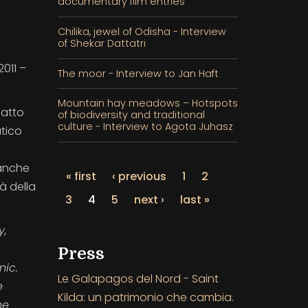
documentary film entries
Chilika, jewel of Odisha - Interview
of Shekar Dattatri
011 –
The moor - Interview to Jan Haft
Mountain hay meadows – Hotspots
patto
of biodiversity and traditional
culture - Interview to Agota Juhasz
atico
 anche
« first
‹ previous
1
2
à della
3
4
5
next ›
last »
y,
Press
nic.
Le Galapagos del Nord - Saint
e
Kilda: un patrimonio che cambia.
he