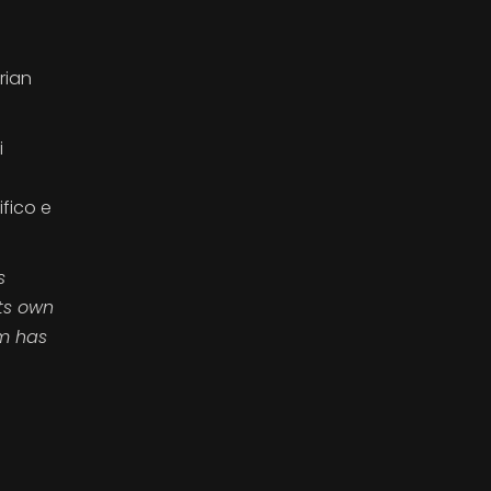
rian
i
fico e
s
its own
lm has