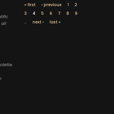
« first
‹ previous
1
2
3
4
5
6
7
8
9
tific
…
next ›
last »
 all
rotette
n