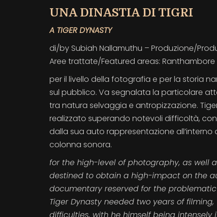
UNA DINASTIA DI TIGRI
A TIGER DYNASTY
di/by Subiah Nallamuthu – Produzione/Produce
Aree trattate/Featured areas: Ranthambore Na
per il livello della fotografia e per la stori
sul pubblico. Va segnalata la particolare a
tra natura selvaggia e antropizzazione. Tiger
realizzato superando notevoli difficoltà, c
dalla sua auto rappresentazione all’interno d
colonna sonora.
for the high-level of photography, as well 
destined to obtain a high-impact on the au
documentary reserved for the problematic
Tiger Dynasty needed two years of filming
difficulties, with he himself being intensely