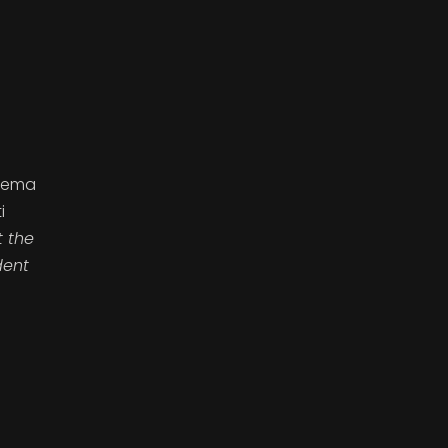
 tema
i
t the
dent