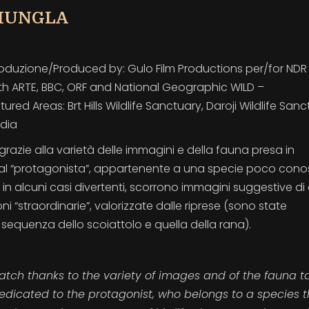
GIUNGLA
roduzione/Produced by: Gulo Film Productions per/for NDR
ith ARTE, BBC, ORF and National Geographic WILD –
d Areas: Brt Hills Wildlife Sanctuary, Daroji Wildlife Sanc
ndia
grazie alla varietà delle immagini e della fauna presa in
al “protagonista”, appartenente a una specie poco cono
in alcuni casi divertenti, scorrono immagini suggestive di a
oni “straordinarie”, valorizzate dalle riprese (sono state
sequenza dello scoiattolo e quella della rana).
atch thanks to the variety of images and of the fauna t
edicated to the protagonist, who belongs to a species t