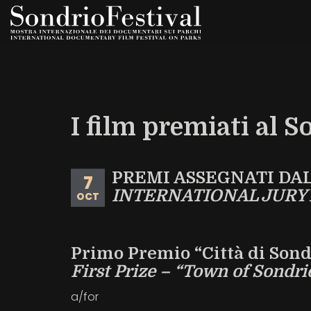
Skip
to
main
content
I film premiati al S
PREMI ASSEGNATI DA
7
INTERNATIONAL JURY
OCT
Primo Premio “Città di Sond
First Prize – “Town of Sondr
a/for