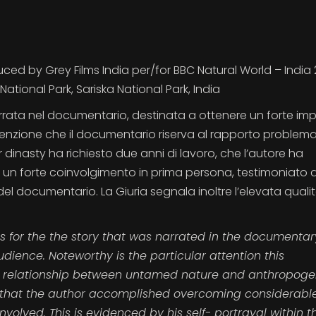
d by Grey Films India per/for BBC Natural World – India 2
tional Park, Sariska National Park, India
a narrata nel documentario, destinata a ottenere un forte im
ttenzione che il documentario riserva al rapporto problem
 dinasty ha richiesto due anni di lavoro, che l’autore ha
on un forte coinvolgimento in prima persona, testimoniato
el documentario. La Giuria segnala inoltre l’elevata qualit
as for the the story that was narrated in the documentar
dience. Noteworthy is the particular attention this
 relationship between untamed nature and anthropoge
, that the author accomplished overcoming considerabl
 involved. This is evidenced by his self- portrayal within t