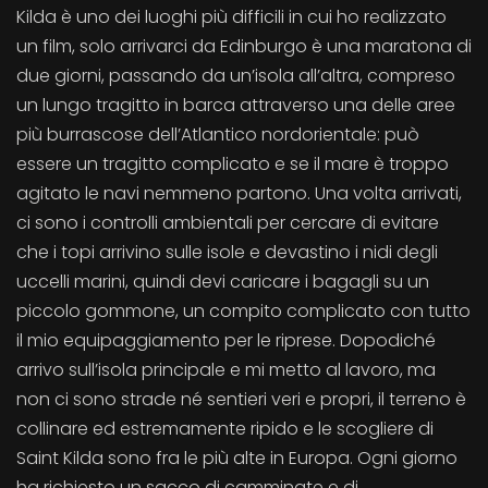
Kilda è uno dei luoghi più difficili in cui ho realizzato
un film, solo arrivarci da Edinburgo è una maratona di
due giorni, passando da un’isola all’altra, compreso
un lungo tragitto in barca attraverso una delle aree
più burrascose dell’Atlantico nordorientale: può
essere un tragitto complicato e se il mare è troppo
agitato le navi nemmeno partono. Una volta arrivati,
ci sono i controlli ambientali per cercare di evitare
che i topi arrivino sulle isole e devastino i nidi degli
uccelli marini, quindi devi caricare i bagagli su un
piccolo gommone, un compito complicato con tutto
il mio equipaggiamento per le riprese. Dopodiché
arrivo sull’isola principale e mi metto al lavoro, ma
non ci sono strade né sentieri veri e propri, il terreno è
collinare ed estremamente ripido e le scogliere di
Saint Kilda sono fra le più alte in Europa. Ogni giorno
ha richiesto un sacco di camminate e di