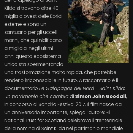
dell’arcipelago di Saint
Kilda si trovano oltre 40
miglia a ovest delle Ebridi
esterne e sono un
santuario per gli uccelli
marini, che qui nidificano
a migliaia: negli ultimi
anni questo ecosistema
unico sta sperimentando
una trasformazione molto rapida, che potrebbe
renderlo irriconoscibile in futuro. A raccontarlo è il
documentario
Le Galapagos del Nord - Saint Kilda:
un patrimonio che cambia
di
Simon John Goodall
,
in concorso al Sondrio Festival 2017. Il film nasce da
un anniversario importante, spiega l’autore: «Il
National Trust for Scotland celebrava il trentennale
della nomina di Saint Kilda nel patrimonio mondiale