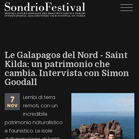
Salta
Togg
al
navi
contenuto
principale
Le Galapagos del Nord - Saint
Kilda: un patrimonio che
cambia. Intervista con Simon
Goodall
Lembi di terra
7
remoti, con un
NOV
incredibile
patrimonio naturalistico
e faunistico. Le isole