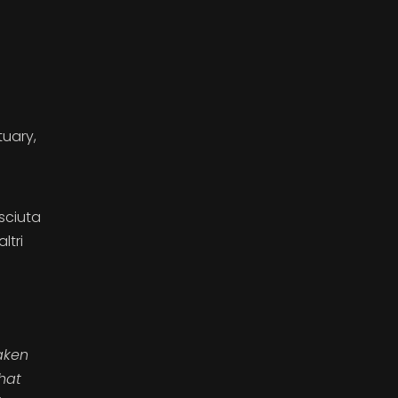
tuary,
sciuta
ltri
aken
hat