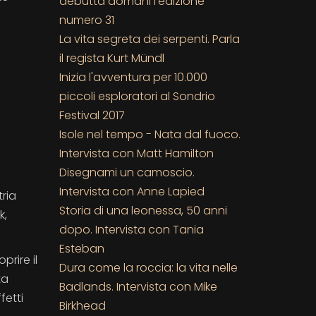
debutta domani l'edizione
numero 31
La vita segreta dei serpenti. Parla
il regista Kurt Mündl
Inizia l'avventura per 10.000
piccoli esploratori al Sondrio
Festival 2017
Isole nel tempo - Nata dal fuoco.
Intervista con Matt Hamilton
Disegnami un camoscio.
Intervista con Anne Lapied
ria
Storia di una leonessa, 50 anni
k,
dopo. Intervista con Tania
Esteban
prire il
Dura come la roccia: la vita nelle
ta
Badlands. Intervista con Mike
fetti
Birkhead