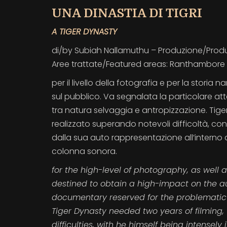
UNA DINASTIA DI TIGRI
A TIGER DYNASTY
di/by Subiah Nallamuthu – Produzione/Produce
Aree trattate/Featured areas: Ranthambore Na
per il livello della fotografia e per la stori
sul pubblico. Va segnalata la particolare a
tra natura selvaggia e antropizzazione. Tiger
realizzato superando notevoli difficoltà, c
dalla sua auto rappresentazione all’interno d
colonna sonora.
for the high-level of photography, as well 
destined to obtain a high-impact on the au
documentary reserved for the problematic
Tiger Dynasty needed two years of filming
difficulties, with he himself being intensely