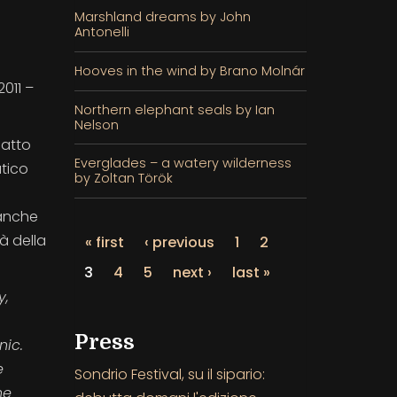
Marshland dreams by John
Antonelli
Hooves in the wind by Brano Molnár
011 –
Northern elephant seals by Ian
Nelson
patto
Everglades – a watery wilderness
atico
by Zoltan Török
 anche
à della
« first
‹ previous
1
2
3
4
5
next ›
last »
y,
Press
nic.
e
Sondrio Festival, su il sipario:
he