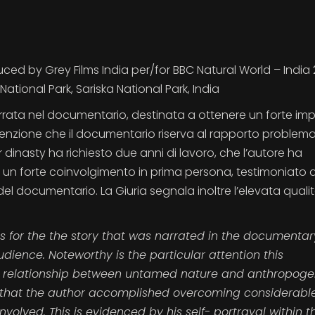
d by Grey Films India per/for BBC Natural World – India 2
tional Park, Sariska National Park, India
a narrata nel documentario, destinata a ottenere un forte im
ttenzione che il documentario riserva al rapporto problem
 dinasty ha richiesto due anni di lavoro, che l’autore ha
on un forte coinvolgimento in prima persona, testimoniato
el documentario. La Giuria segnala inoltre l’elevata qualit
as for the the story that was narrated in the documentar
dience. Noteworthy is the particular attention this
 relationship between untamed nature and anthropoge
, that the author accomplished overcoming considerabl
 involved. This is evidenced by his self- portrayal within t