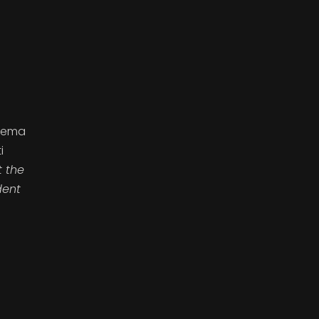
 tema
i
t the
dent