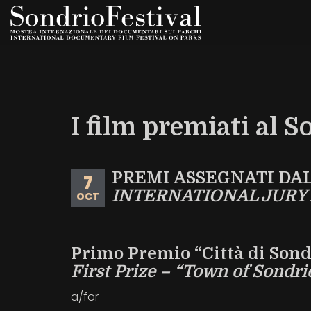
Skip
to
main
content
I film premiati al S
PREMI ASSEGNATI DA
7
INTERNATIONAL JURY
OCT
Primo Premio “Città di Sond
First Prize – “Town of Sondr
a/for