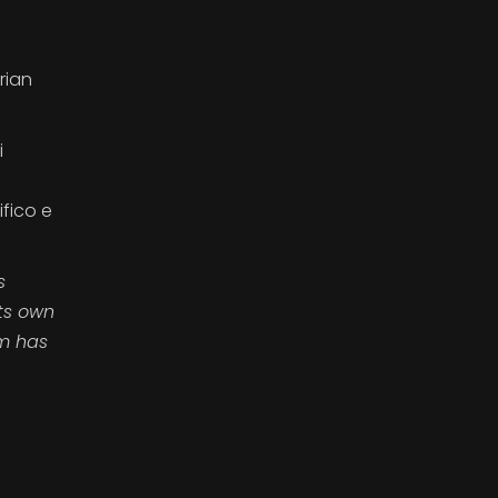
rian
i
fico e
s
its own
lm has