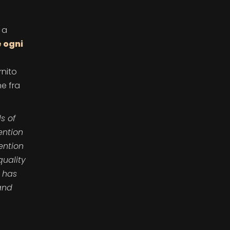
 a
e ogni
rnito
ne fra
s of
ention
ention
quality
 has
and