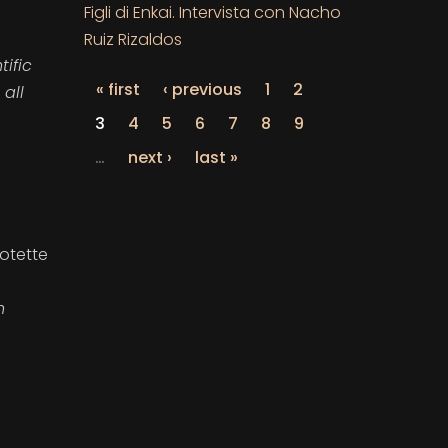
Figli di Enkai. Intervista con Nacho
Ruiz Rizaldos
tific
« first
‹ previous
1
2
 all
3
4
5
6
7
8
9
…
next ›
last »
rotette
n