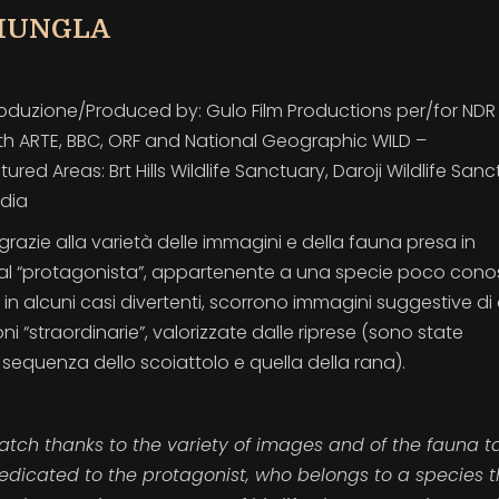
GIUNGLA
roduzione/Produced by: Gulo Film Productions per/for NDR
ith ARTE, BBC, ORF and National Geographic WILD –
d Areas: Brt Hills Wildlife Sanctuary, Daroji Wildlife Sanc
ndia
grazie alla varietà delle immagini e della fauna presa in
al “protagonista”, appartenente a una specie poco cono
in alcuni casi divertenti, scorrono immagini suggestive di a
oni “straordinarie”, valorizzate dalle riprese (sono state
sequenza dello scoiattolo e quella della rana).
atch thanks to the variety of images and of the fauna t
edicated to the protagonist, who belongs to a species t