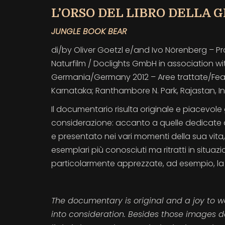
L’ORSO DEL LIBRO DELLA 
JUNGLE BOOK BEAR
di/by Oliver Goetzl e/and Ivo Nörenberg – P
Naturfilm / Doclights GmbH in association w
Germania/Germany 2012 – Aree trattate/Feature
Karnataka; Ranthambore N. Park, Rajastan, I
Il documentario risulta originale e piacevole 
considerazione: accanto a quelle dedicate 
e presentato nei vari momenti della sua vita, 
esemplari più conosciuti ma ritratti in situazi
particolarmente apprezzate, ad esempio, la 
The documentary is original and a joy to w
into consideration. Besides those images d