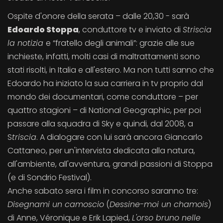
Ospite d'onore della serata – dalle 20,30 - sarà
Edoardo Stoppa
, conduttore tv e inviato di
Striscia
la notizia
e “fratello degli animali”: grazie alle sue
inchieste, infatti, molti casi di maltrattamenti sono
stati risolti, in Italia e all'estero. Ma non tutti sanno che
Edoardo ha iniziato la sua carriera in tv proprio dal
mondo dei documentari, come conduttore – per
quattro stagioni – di National Geographic, per poi
passare alla squadra di Sky e quindi, dal 2008, a
S
triscia
. A dialogare con lui sarà ancora Giancarlo
Cattaneo, per un'intervista dedicata alla natura,
all'ambiente, all'avventura, grandi passioni di Stoppa
(e di Sondrio Festival).
Anche sabato sera i film in concorso saranno tre:
Disegnami un camoscio
(
Dessine-moi un chamois
)
di Anne, Véronique e Erik Lapied,
L'orso bruno nelle