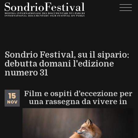
Salta
Togg
al
navi
contenuto
principale
Sondrio Festival, su il sipario:
debutta domani l'edizione
numero 31
Film e ospiti d'eccezione per
15
una rassegna da vivere in
NOV