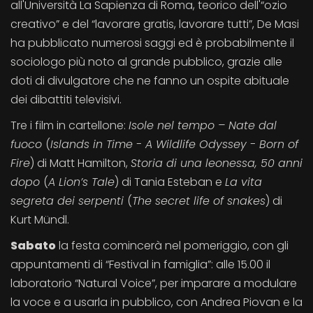
all'Università La Sapienza di Roma, teorico dell'“ozio
creativo” e del “lavorare gratis, lavorare tutti”, De Masi
ha pubblicato numerosi saggi ed è probabilmente il
sociologo più noto al grande pubblico, grazie alle
doti di divulgatore che ne fanno un ospite abituale
dei dibattiti televisivi.
Tre i film in cartellone:
Isole nel tempo – Nate dal
fuoco
(
Islands in Time - A Wildlife Odyssey - Born of
Fire
) di Matt Hamilton,
Storia di una leonessa, 50 anni
dopo
(
A Lion’s Tale
) di Tania Esteban e
La vita
segreta dei serpenti
(
The secret life of snakes
) di
Kurt Mündl.
Sabato
la festa comincerà nel pomeriggio, con gli
appuntamenti di “Festival in famiglia”: alle 15.00 il
laboratorio “Natural Voice”, per imparare a modulare
la voce e a usarla in pubblico, con Andrea Piovan e la