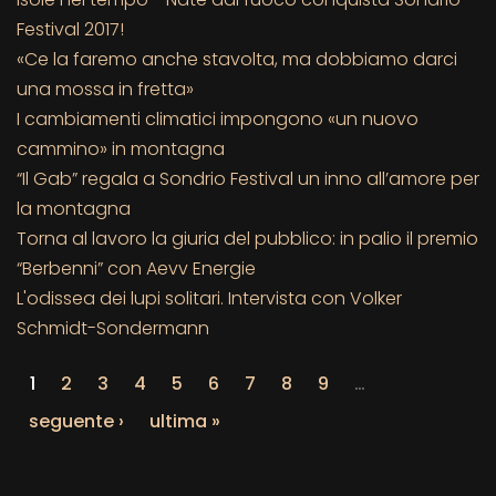
Festival 2017!
«Ce la faremo anche stavolta, ma dobbiamo darci
una mossa in fretta»
I cambiamenti climatici impongono «un nuovo
cammino» in montagna
“Il Gab” regala a Sondrio Festival un inno all’amore per
la montagna
Torna al lavoro la giuria del pubblico: in palio il premio
“Berbenni” con Aevv Energie
L'odissea dei lupi solitari. Intervista con Volker
Schmidt-Sondermann
1
2
3
4
5
6
7
8
9
…
seguente ›
ultima »