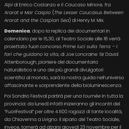
Alpi
di Enrico Costanzo e
Il Caucaso Minore, fra
Ararat e Mar Caspio
(
The Lesser Caucasus Between
Ararat and the Caspian Sea
) di Henry M. Mix.
Domenica
, dopo la replica dei documentari in
calendario per le 15,30, al Teatro Sociale alle 18 verrà
proiettato fuori concorso
Prime luci sulla Terra – I
fari che guidano la vita
, di Joe Loncraine: Sir David
Attenborough, pioniere del documentario
naturalistico e uno dei più grandi divulgatori
scientifici al mondo, sarà la nostra guida nell’universo
affascinante e sorprendente della bioluminescenza.
Poi Sondrio Festival partirà per una
tournée
in tutta la
provincia: da lunedì infatti inizieranno gli incontri del
“FuoriFestival” per oltre 4.500 ragazzi di tante località,
da Chiavenna a Livigno. Il sipario del Teatro Sociale,
invece, tornerà ad alzarsi giovedì 23 novembre per il