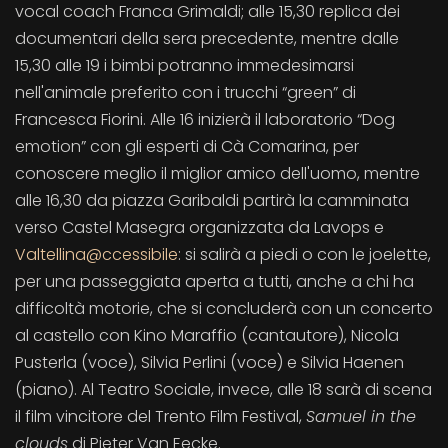
vocal coach Franca Grimaldi; alle 15,30 replica dei
documentari della sera precedente, mentre dalle
15,30 alle 19 i bimbi potranno immedesimarsi
nell'animale preferito con i trucchi “green” di
Francesca Fiorini. Alle 16 inizierà il laboratorio “Dog
emotion” con gli esperti di Cà Comarina, per
conoscere meglio il miglior amico dell'uomo, mentre
alle 16,30 da piazza Garibaldi partirà la camminata
verso Castel Masegra organizzata da Lavops e
Valtellina@ccessibile
: si salirà a piedi o con le joelette,
per una passeggiata aperta a tutti, anche a chi ha
difficoltà motorie, che si concluderà con un concerto
al castello con Kino Maraffio (cantautore), Nicola
Pusterla (voce), Silvia Perlini (voce) e Silvia Haenen
(piano). Al Teatro Sociale, invece, alle 18 sarà di scena
il film vincitore del Trento Film Festival,
Samuel in the
clouds
di Pieter Van Eecke.