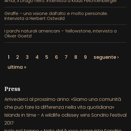
Amur, il Drago nero. Intervista a Klaus Feichtenberger
Giraffe – una visione dall’alto e molto personale.
Intervista a Herbert Ostwald
I parchi naturali americani – Yellowstone, intervista a
Oliver Goetzl
1
2
3
4
5
6
7
8
9
seguente ›
ultima »
Press
Arrivederci al prossimo anno: «Siamo una comunità
che può fare la differenza nella vita quotidiana»
Islands in time - A wildlife odissey wins Sondrio Festival
2017
Isole nel tempo - Nate dal fuoco conquista Sondrio