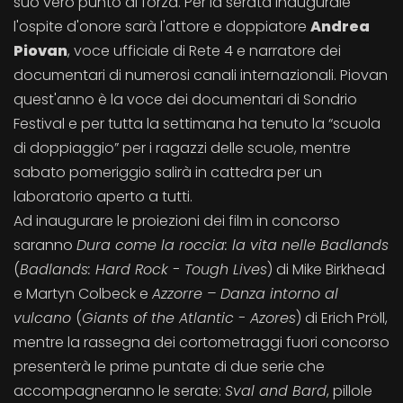
suo vero punto di forza. Per la serata inaugurale
l'ospite d'onore sarà l'attore e doppiatore
Andrea
Piovan
, voce ufficiale di Rete 4 e narratore dei
documentari di numerosi canali internazionali. Piovan
quest'anno è la voce dei documentari di Sondrio
Festival e per tutta la settimana ha tenuto la “scuola
di doppiaggio” per i ragazzi delle scuole, mentre
sabato pomeriggio salirà in cattedra per un
laboratorio aperto a tutti.
Ad inaugurare le proiezioni dei film in concorso
saranno
Dura come la roccia: la vita nelle Badlands
(
Badlands: Hard Rock - Tough Lives
) di Mike Birkhead
e Martyn Colbeck e
Azzorre – Danza intorno al
vulcano
(
Giants of the Atlantic - Azores
) di Erich Pröll,
mentre la rassegna dei cortometraggi fuori concorso
presenterà le prime puntate di due serie che
accompagneranno le serate:
Sval and Bard
, pillole