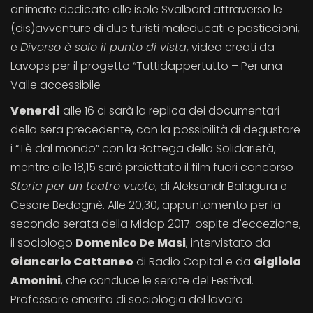
animate dedicate alle isole Svalbard attraverso le
(dis)avventure di due turisti maleducati e pasticcioni,
e
Diverso è solo il punto di vista
, video creati da
Lavops per il progetto “Tuttidappertutto – Per una
Valle accessibile
Venerdì
alle 16 ci sarà la replica dei documentari
della sera precedente, con la possibilità di degustare
i “Tè dal mondo” con la Bottega della Solidarietà,
mentre alle 18,15 sarà proiettato il film fuori concorso
Storia per un teatro vuoto
, di Aleksandr Balagura e
Cesare Bedognè. Alle 20,30, appuntamento per la
seconda serata della Midop 2017: ospite d'eccezione,
il sociologo
Domenico De Masi
, intervistato da
Giancarlo Cattaneo
di Radio Capital e da
Gigliola
Amonini
, che conduce le serate del Festival.
Professore emerito di sociologia del lavoro