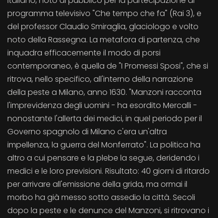
italiano, noto al pubblico per la partecipazione al
programma televisivo "Che tempo che fa" (Rai 3), e
del professor Claudio Smiraglia, glaciologo e volto
noto della Rassegna. La metafora di partenza, che
inquadra efficacemente il modo di porsi
contemporaneo, è quella de "I Promessi Sposi", che si
ritrova, nello specifico, all'interno della narrazione
della peste a Milano, anno 1630. "Manzoni racconta
l'imprevidenza degli uomini - ha esordito Mercalli -
nonostante l'allerta dei medici, in quel periodo per il
Governo spagnolo di Milano c'era un'altra
impellenza, la guerra del Monferrato". La politica ha
altro a cui pensare e la plebe la segue, deridendo i
medici e le loro previsioni. Risultato: 40 giorni di ritardo
per arrivare all'emissione della grida, ma ormai il
morbo ha già messo sotto assedio la città. Secoli
dopo la peste e le denunce del Manzoni, si ritrovano i