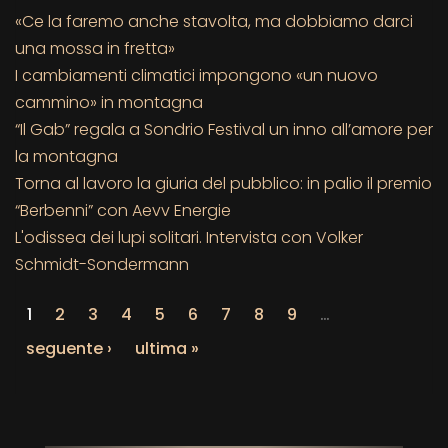
«Ce la faremo anche stavolta, ma dobbiamo darci
una mossa in fretta»
I cambiamenti climatici impongono «un nuovo
cammino» in montagna
“Il Gab” regala a Sondrio Festival un inno all’amore per
la montagna
Torna al lavoro la giuria del pubblico: in palio il premio
“Berbenni” con Aevv Energie
L'odissea dei lupi solitari. Intervista con Volker
Schmidt-Sondermann
1
2
3
4
5
6
7
8
9
…
seguente ›
ultima »