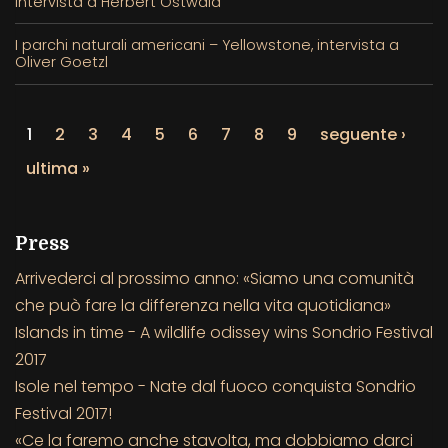
Intervista a Herbert Ostwald
I parchi naturali americani – Yellowstone, intervista a
Oliver Goetzl
1
2
3
4
5
6
7
8
9
seguente ›
ultima »
Press
Arrivederci al prossimo anno: «Siamo una comunità
che può fare la differenza nella vita quotidiana»
Islands in time - A wildlife odissey wins Sondrio Festival
2017
Isole nel tempo - Nate dal fuoco conquista Sondrio
Festival 2017!
«Ce la faremo anche stavolta, ma dobbiamo darci