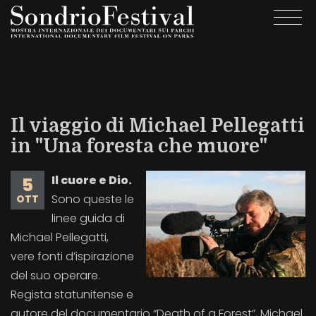
Salta
Togg
al
navi
contenuto
principale
Il viaggio di Michael Pellegatti
in "Una foresta che muore"
Il cuore e Dio.
5
Sono queste le
OTT
linee guida di
Michael Pellegatti,
vere fonti d’ispirazione
del suo operare.
Regista statunitense e
autore del documentario “Death of a Forest”, Michael