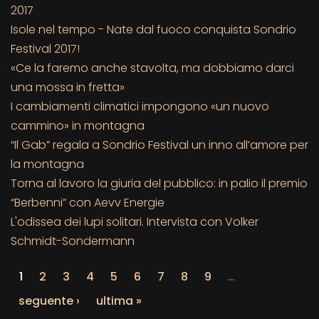
2017
Isole nel tempo - Nate dal fuoco conquista Sondrio
Festival 2017!
«Ce la faremo anche stavolta, ma dobbiamo darci
una mossa in fretta»
I cambiamenti climatici impongono «un nuovo
cammino» in montagna
“Il Gab” regala a Sondrio Festival un inno all’amore per
la montagna
Torna al lavoro la giuria del pubblico: in palio il premio
“Berbenni” con Aevv Energie
L'odissea dei lupi solitari. Intervista con Volker
Schmidt-Sondermann
1
2
3
4
5
6
7
8
9
…
seguente ›
ultima »