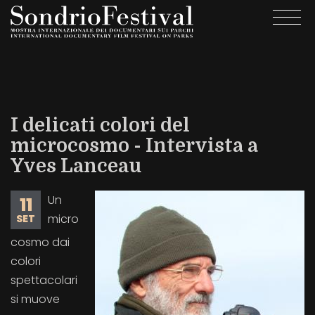
Salta
Togg
al
navi
contenuto
principale
I delicati colori del
microcosmo - Intervista a
Yves Lanceau
Un
11
micro
SET
cosmo dai
colori
spettacolari
si muove