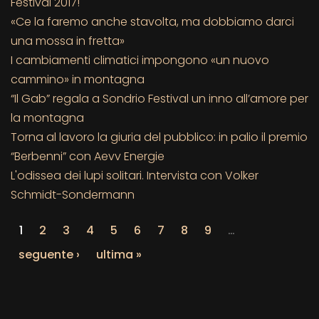
Festival 2017!
«Ce la faremo anche stavolta, ma dobbiamo darci
una mossa in fretta»
I cambiamenti climatici impongono «un nuovo
cammino» in montagna
“Il Gab” regala a Sondrio Festival un inno all’amore per
la montagna
Torna al lavoro la giuria del pubblico: in palio il premio
“Berbenni” con Aevv Energie
L'odissea dei lupi solitari. Intervista con Volker
Schmidt-Sondermann
1
2
3
4
5
6
7
8
9
…
seguente ›
ultima »