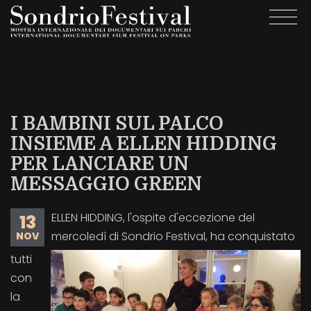
Salta
Togg
al
navi
contenuto
principale
I BAMBINI SUL PALCO
INSIEME A ELLEN HIDDING
PER LANCIARE UN
MESSAGGIO GREEN
ELLEN HIDDING, l'ospite d'eccezione del
13
mercoledì di Sondrio Festival, ha conquistato
NOV
tutti
con
la