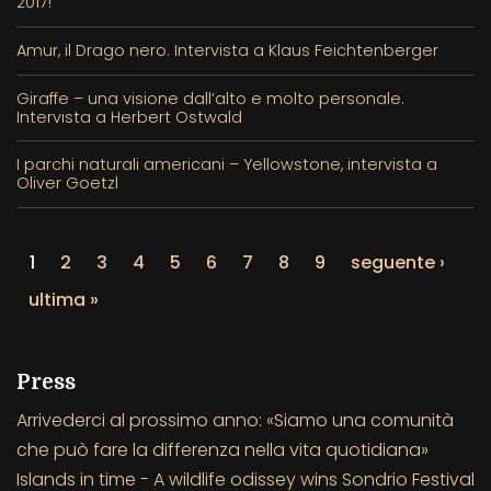
2017!
Amur, il Drago nero. Intervista a Klaus Feichtenberger
Giraffe – una visione dall’alto e molto personale.
Intervista a Herbert Ostwald
I parchi naturali americani – Yellowstone, intervista a
Oliver Goetzl
1
2
3
4
5
6
7
8
9
seguente ›
ultima »
Press
Arrivederci al prossimo anno: «Siamo una comunità
che può fare la differenza nella vita quotidiana»
Islands in time - A wildlife odissey wins Sondrio Festival