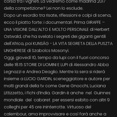
corsa tra i vigneti. La vedremo come madrina 2017
della competizione? Lei non lo esclude.
Dopo un esordio tra risate, riflessioni e colpi di scena,
ecco il piatto forte: i documentari. Prima GIRAFFE –
UNA VISIONE DALL’ALTO E MOLTO PERSONALE di Herbert
Ostwald, che ha svelato i segreti dei giganti gentili
dell'Africa, poi KUNSÁG - LA VITA SEGRETA DELLA PUSZTA
UNGHERESE di Szabolcs Mosonyi.
Oggi, giovedì 10, tempo da lupi con il fuori concorso
delle 18.15 STORIE DI UOMINI E LUPI di Alessandro Abba
Legnazzi e Andrea Deaglio. Mentre la sera si riderà
insieme a LUCIO GARDIN, sceneggiatore e autore per
molti grandi della tv come Gene Gnocchi, Luciana
Littizzetto, i Fichi d’India. Gardin è anche nel Guinnes
mondiale del cabaret per essersi esibito con altri 9
colleghi per 45 ore ininterrotte. Virtuoso del
calembour, ama improvvisare e così farà anche a