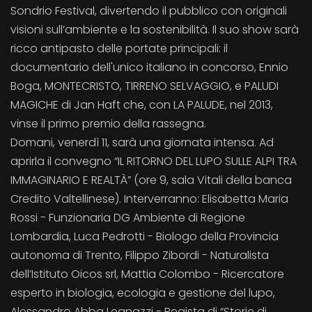
Sondrio Festival, divertendo il pubblico con originali
visioni sull’ambiente e la sostenibilità. Il suo show sarà
ricco antipasto delle portate principali: il
documentario dell'unico italiano in concorso, Ennio
Boga, MONTECRISTO, TIRRENO SELVAGGIO, e PALUDI
MAGICHE di Jan Haft che, con LA PALUDE, nel 2013,
vinse il primo premio della rassegna.
Domani, venerdì 11, sarà una giornata intensa. Ad
aprirla il convegno “IL RITORNO DEL LUPO SULLE ALPI TRA
IMMAGINARIO E REALTÀ” (ore 9, sala Vitali della banca
Credito Valtellinese). Interverranno: Elisabetta Maria
Rossi - Funzionaria DG Ambiente di Regione
Lombardia, Luca Pedrotti - Biologo della Provincia
autonoma di Trento, Filippo Zibordi - Naturalista
dell’Istituto Oicos srl, Mattia Colombo - Ricercatore
esperto in biologia, ecologia e gestione del lupo,
Alessandro Abba Legnazzi - Regista di “Storie di