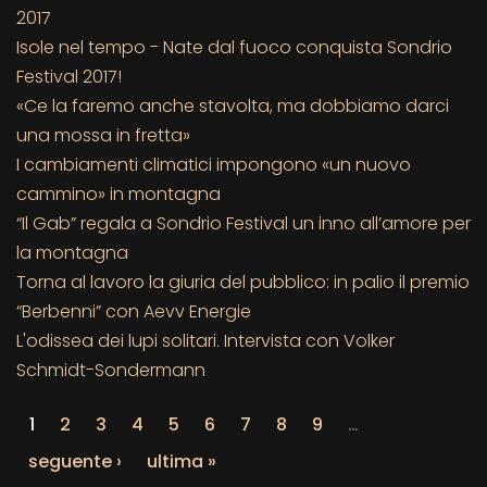
2017
Isole nel tempo - Nate dal fuoco conquista Sondrio
Festival 2017!
«Ce la faremo anche stavolta, ma dobbiamo darci
una mossa in fretta»
I cambiamenti climatici impongono «un nuovo
cammino» in montagna
“Il Gab” regala a Sondrio Festival un inno all’amore per
la montagna
Torna al lavoro la giuria del pubblico: in palio il premio
“Berbenni” con Aevv Energie
L'odissea dei lupi solitari. Intervista con Volker
Schmidt-Sondermann
1
2
3
4
5
6
7
8
9
…
seguente ›
ultima »