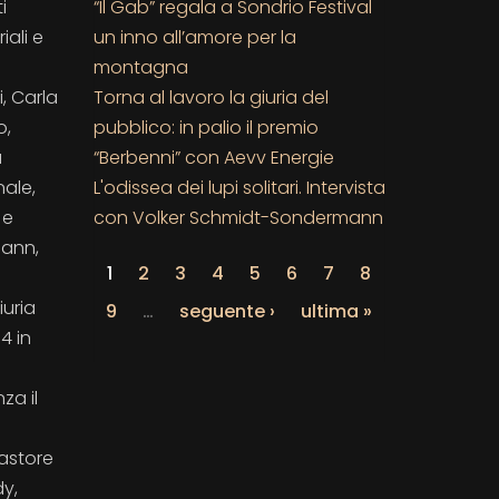
“Il Gab” regala a Sondrio Festival
i
un inno all’amore per la
iali e
montagna
Torna al lavoro la giuria del
, Carla
pubblico: in palio il premio
o,
“Berbenni” con Aevv Energie
a
L'odissea dei lupi solitari. Intervista
nale,
con Volker Schmidt-Sondermann
 e
mann,
1
2
3
4
5
6
7
8
iuria
9
…
seguente ›
ultima »
4 in
za il
pastore
dy,