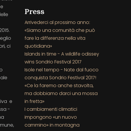
me
Press
elle
Arrivederci al prossimo anno:
«Siamo una comunità che può
2015.
fare la differenza nella vita
eglio
quotidiana»
i, ci
Islands in time - A wildlife odissey
wins Sondrio Festival 2017
Isole nel tempo - Nate dal fuoco
no
conquista Sondrio Festival 2017!
nale
«Ce la faremo anche stavolta,
ma dobbiamo darci una mossa
in fretta»
tiva e
I cambiamenti climatici
ssa -
impongono «un nuovo
na
cammino» in montagna
comune,