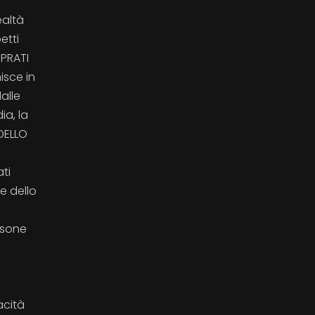
ealtà
etti
 PRATI
isce in
alle
ia, la
DELLO
ti
e dello
rsone
acità