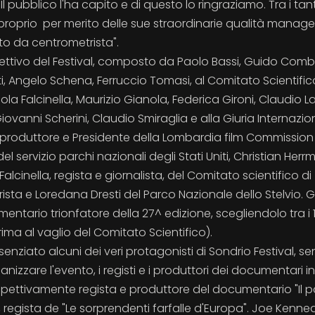
 pubblico l'ha capito e di questo lo ringraziamo. Tra i tant
proprio per merito delle sue straordinarie qualità manager
to da centrometrista".
Direttivo del Festival, composto da Paolo Bassi, Guido Combi
i, Angelo Schena, Ferruccio Tomasi, al Comitato Scientific
la Falcinella, Maurizio Gianola, Federica Gironi, Claudio L
Giovanni Scherini, Claudio Smiraglia e alla Giuria Internazio
, produttore e Presidente della Lombardia film Commission
servizio parchi nazionali degli Stati Uniti, Christian Herr
alcinella, regista e giornalista, del Comitato scientifico di
sta e Loredana Dresti del Parco Nazionale dello Stelvio. G
entario trionfatore della 27^ edizione, scegliendolo tra i 1
ma al vaglio del Comitato Scientifico).
enziato alcuni dei veri protagonisti di Sondrio Festival, sen
izzare l'evento, i registi e i produttori dei documentari in
rispettivamente regista e produttore del documentario "Il 
 regista de "Le sorprendenti farfalle d'Europa". Joe Kenne