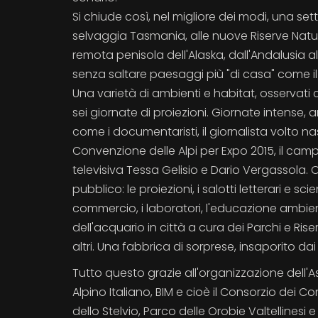
Si chiude così, nel migliore dei modi, una se
selvaggia Tasmania, alle nuove Riserve Natura
remota penisola dell'Alaska, dall'Andalusia a
senza saltare paesaggi più "di casa" come il
Una varietà di ambienti e habitat, osservati c
sei giornate di proiezioni. Giornate intense, 
come i documentaristi, il giornalista volto n
Convenzione delle Alpi per Expo 2015, il cam
televisiva Tessa Gelisio e Dario Vergassola. 
pubblico: le proiezioni, i salotti letterari e s
commercio, i laboratori, l'educazione ambiental
dell'acquario in città a cura dei Parchi e Ris
altri. Una fabbrica di sorprese, insaporito dai
Tutto questo grazie all'organizzazione dell'
Alpino Italiano, BIM e cioè il Consorzio dei
dello Stelvio, Parco delle Orobie Valtellines