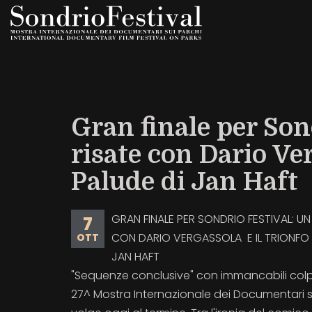
Salta
al
contenuto
principale
Gran finale per Son
risate con Dario Ver
Palude di Jan Haft
GRAN FINALE PER SONDRIO FESTIVAL: UN 
7
CON DARIO VERGASSOLA E IL TRIONFO D
OTT
JAN HAFT
"Sequenze conclusive" con immancabili colpi
27^ Mostra Internazionale dei Documentari s