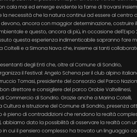
 non cala mai ed emerge evidente la fame di trovarsi insie
e la necessità che la natura continui ad essere al centro d
cia devono, ancora con maggior determinazione, costruire il
mbientale e questo, ancora di più, in occasione dell'Expo 
issuto questa esperienza indimenticabile sapranno fare m
Coltelli e a Simona Nava che, insieme ai tanti collaborator
entanti degli Enti che, oltre al Comune di Sondrio,
nizza il Festival: Angelo Schena per il club alpino italia
Ferruccio Tomasi, presidente del consorzio del Parco Nazio
on direttore e consigliere del parco Orobie Valtellinesi,
di Commercio di Sondrio. Grazie anche a Marina Cotelli,
la Cultura e Istruzione del Comune di Sondrio, presenza at
do è pieno di contraddizioni che rendono la realtà comple
l, abbiamo dato la possibilità di osservare la realtà con u
uogo in cui il pensiero complesso ha trovato un linguaggio 