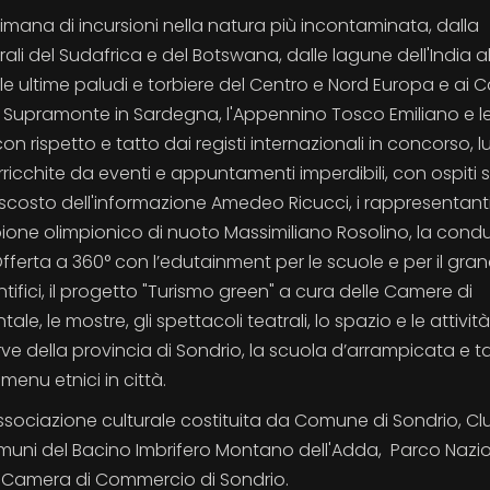
ttimana di incursioni nella natura più incontaminata, dalla
li del Sudafrica e del Botswana, dalle lagune dell'India al
lle ultime paludi e torbiere del Centro e Nord Europa e ai C
 Supramonte in Sardegna, l'Appennino Tosco Emiliano e le 
on rispetto e tatto dai registi internazionali in concorso, l
arricchite da eventi e appuntamenti imperdibili, con ospiti s
ascosto dell'informazione Amedeo Ricucci, i rappresentanti
pione olimpionico di nuoto Massimiliano Rosolino, la condu
Offerta a 360° con l’edutainment per le scuole e per il gra
cientifici, il progetto "Turismo green" a cura delle Camere di
e, le mostre, gli spettacoli teatrali, lo spazio e le attività
erve della provincia di Sondrio, la scuola d’arrampicata e 
 menu etnici in città.
Associazione culturale costituita da Comune di Sondrio, Cl
 Comuni del Bacino Imbrifero Montano dell'Adda, Parco Nazi
i e Camera di Commercio di Sondrio.