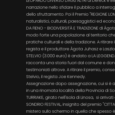
LEOPARDO DIVERSO DAGLI ALTRI di Dereck e Bev
narrazione nello sfidare il pubblico a interro
dello sfruttamento. Poi il Premio "REGIONE LO
naturalistici, culturali, paesaggistici ed econ
DA FIENO - BIODIVERSITÀ E TRADIZIONE di Ágot
modo forte una popolazione al territorio che
pratiche culturali e della tradizione. A ritir
regista e il produttore Àgota Juhasz e Laszl
STELVIO (3.000 euro) è andato a LA LEGGEND
racconta una storia fuori dal comune e do
testimoniati altrove. A ritirare il premio, c
Stelvio, il regista Joe Kennedy.
Assegnazione dopo assegnazione, cui si è 
in una rinomata località della Provincia di S
TURRIAKE, girato nell'Isola di Linosa, si arriva
SONDRIO FESTIVAL, insignito del premio "CITTA
mistero sullo schermo in quella che spesso