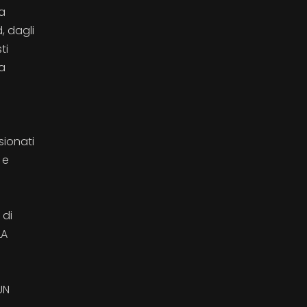
la
, dagli
ti
la
sionati
 e
 di
LA
UN