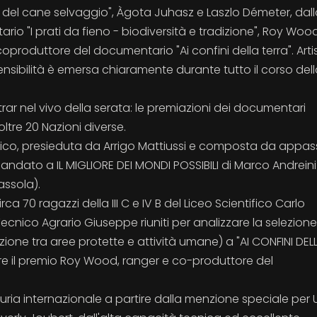
 del cane selvaggio", Àgota Juhasz e Laszlo Démeter, dal
o "I prati da fieno - biodiversità e tradizione", Roy Wood
coproduttore del documentario "Ai confini della terra". Artis
ensibilità è emersa chiaramente durante tutto il corso del
ntrar nel vivo della serata: le premiazioni dei documentari
ltre 20 Nazioni diverse.
ubblico, presieduta da Arrigo Mattiussi e composta da appas
 andato a IL MIGLIORE DEI MONDI POSSIBILI di Marco Andreini
assola).
rca 70 ragazzi della III C e IV B del Liceo Scientifico Carlo
 Tecnico Agrario Giuseppe riuniti per analizzare la selezione
ione tra aree protette e attività umane) a "AI CONFINI DEL
rare il premio Roy Wood, ranger e co-produttore del
Giuria internazionale a partire dalla menzione speciale per 