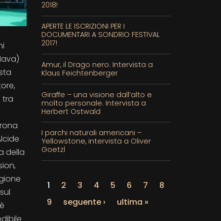
2018!
APERTE LE ISCRIZIONI PER I
DOCUMENTARI A SONDRIO FESTIVAL
2017!
hi
Nava)
Amur, il Drago nero. Intervista a
sta
Klaus Feichtenberger
tore,
Giraffe – una visione dall’alto e
 tra
molto personale. Intervista a
Herbert Ostwald
orona
I parchi naturali americani –
Alcide
Yellowstone, intervista a Oliver
Goetzl
a della
sion,
egione
1
2
3
4
5
6
7
8
sul
9
seguente ›
ultima »
 è
dibile