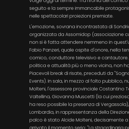
volge oggi al termine. Tra l'ironia del comic
seguito e la sempre immancabile protagonist
nelle spettacolari proiezioni premiate.
L'emozione, sovrana incontrastata di Sondrio
organizzata da Assomidop (associazione cul
non si è fatta attendere nemmeno in quest'ul
Fabio Panzeri, quale ospite d'onore, nella t
comico, conduttore televisivo e cantautore. 
politica e attualità più o meno vicina, non 
Piacevoli break di risate, preceduti da "Sogn
Events). In sala, in mezzo al folto pubblico, n
Molteni, l'assessore provinciale Costantino T
Valtellina, Giovanna Muscetti (la cui prezi
ha reso possibile la presenza di Vergassola), 
Lombardia, in rappresentanza della Direzione 
palco è stato Alcide Molteni, decisamente a
arrivato il momento serio: "La straordinaria p