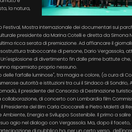
o amato e
a, la natura,
 Festival, Mostra internazionale dei documentari sui parc
turale presidente da Marina Cotelli e diretta da Simona 
tima ricca serata di premiazione. Ad affiancare il giornali
ensostruttura traboccante di persone, Dario Vergassola, at
Un'esplosione di divertimento fin dalle prime battute che,
hanno risparmiato proprio nessuno.
o delle farfalle luminose", tra magia e colore, (a cura di C
umerose autorità e istituzioni tra cui il Sindaco di Sondrio, 
ornadù, il presidente del Consorzio di Destinazione turistic
osa collaborazione, di concerto con Lombardia film Commis
il Presidente del Bim Carla Cioccarelli e Pietro Maletti di R
Ambiente, Energia e Sviluppo Sostenibile. Il primo a salire 
 suo agio nel dialogo con Vergassola. Ma, dopo il faceto,
artecipazione di pubblico ha, per un certo verso, dell'incre