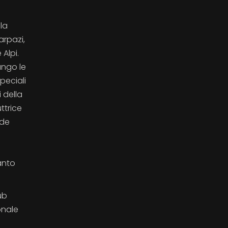
la
arpazi,
Alpi.
ungo le
peciali
 della
ttrice
nde
tanto
ub
onale