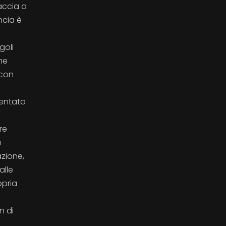
accia a
ncia è
goli
me
 con
mentato
re
a
azione,
alle
opria
n di