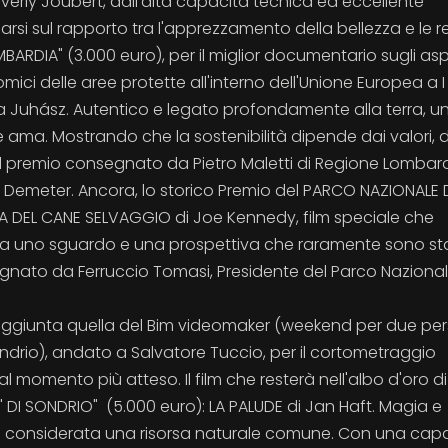
erly Joubert, dall'alta capacità tecnica ed eccellente
garsi sul rapporto tra l'apprezzamento della bellezza e le r
MBARDIA" (3.000 euro), per il miglior documentario sugli asp
omici delle aree protette all'interno dell'Unione Europea a I
a Juhász. Autentico e legato profondamente alla terra, un
 ama. Mostrando che la sostenibilità dipende dai valori, d
are il premio consegnato da Pietro Maletti di Regione Lombard
o Demeter. Ancora, lo storico Premio del PARCO NAZIONALE 
A DEL CANE SELVAGGIO di Joe Kennedy, film speciale che
na uno sguardo e una prospettiva che raramente sono sta
onsegnato da Ferruccio Tomasi, Presidente del Parco Nazional
aggiunta quella del Bim videomaker (weekend per due pe
ondrio), andato a Salvatore Tuccio, per il cortometraggio
ti al momento più atteso. Il film che resterà nell'albo d'oro di
' DI SONDRIO" (5.000 euro): LA PALUDE di Jan Haft. Magia e
 è considerata una risorsa naturale comune. Con una cap