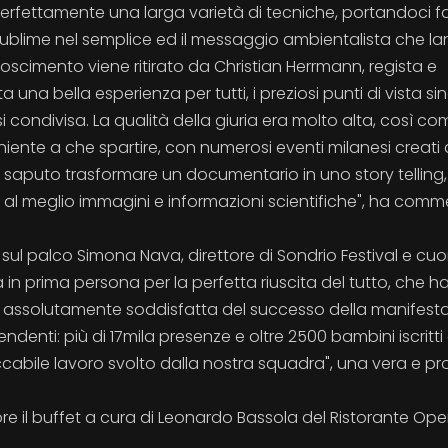
perfettamente una larga varietà di tecniche, portandoci f
l sublime nel semplice ed il messaggio ambientalista che la
onoscimento viene ritirato da Christian Herrmann, regista e
 una bella esperienza per tutti, i preziosi punti di vista sin
i condivisa. La qualità della giuria era molto alta, così co
, niente a che spartire, con numerosi eventi milanesi creati
a saputo trasformare un documentario in uno story telling,
 al meglio immagini e informazioni scientifiche", ha com
 sul palco Simona Nava, direttore di Sondrio Festival e cuo
a in prima persona per la perfetta riuscita del tutto, che h
ono assolutamente soddisfatta del successo della manifest
denti: più di 17mila presenze e oltre 2500 bambini iscritti 
ccabile lavoro svolto dalla nostra squadra", una vera e pr
e il buffet a cura di Leonardo Bassola del Ristorante Ope