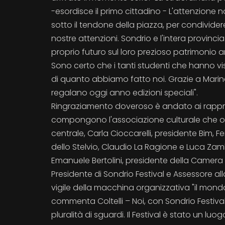
-esordisce il primo cittadino - L'attenzione
sotto il tendone della piazza, per condivider
nostre attenzioni. Sondrio e l'intera provin
proprio futuro sul loro prezioso patrimonio a
Sono certo che i tanti studenti che hanno v
di quanto abbiamo fatto noi. Grazie a Marina 
regalano oggi anno edizioni speciali".
Ringraziamento doveroso è andato ai rappres
compongono l'associazione culturale che orga
centrale, Carla Cioccarelli, presidente Bim, 
dello Stelvio, Claudio La Ragione e Luca Zamb
Emanuele Bertolini, presidente della Camera 
Presidente di Sondrio Festival e Assessore al
vigile della macchina organizzativa "il mon
commenta Coltelli – Noi, con Sondrio Festiva
pluralità di sguardi. Il Festival è stato un l