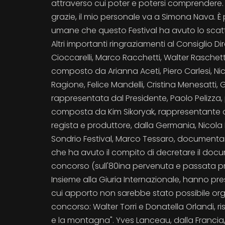
attraverso cui poter e potersi comprendere. Il
grazie, il mio personale va a Simona Nava. È 
umane che questo Festival ha avuto lo scat
Altri importanti ringraziamenti al Consiglio 
Cioccarelli, Marco Racchetti, Walter Raschett
composto da Arianna Aceti, Piero Carlesi, Nico
Ragione, Felice Mandelli, Cristina Menesatti, 
rappresentata dal Presidente, Paolo Pelizza
composta da Kim Sikoryak, rappresentante del 
regista e produttore, dalla Germania, Nicola F
Sondrio Festival, Marco Tessaro, documentari
che ha avuto il compito di decretare il docum
concorso (sull'80ina pervenuta e passata pri
Insieme alla Giuria Internazionale, hanno pres
cui apporto non sarebbe stato possibile organ
concorso: Walter Torri e Donatella Orlandi, 
e la montagna". Yves Lanceau, dalla Francia,