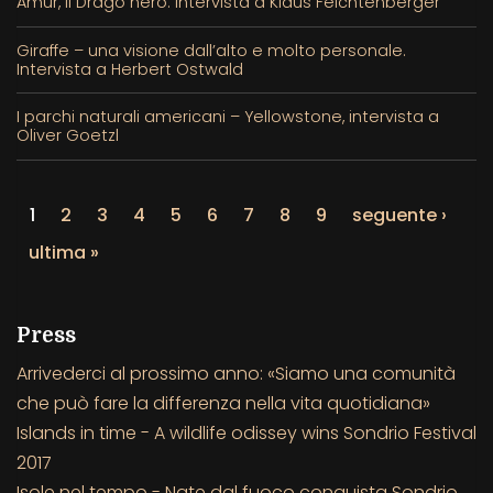
Amur, il Drago nero. Intervista a Klaus Feichtenberger
Giraffe – una visione dall’alto e molto personale.
Intervista a Herbert Ostwald
I parchi naturali americani – Yellowstone, intervista a
Oliver Goetzl
1
2
3
4
5
6
7
8
9
seguente ›
ultima »
Press
Arrivederci al prossimo anno: «Siamo una comunità
che può fare la differenza nella vita quotidiana»
Islands in time - A wildlife odissey wins Sondrio Festival
2017
Isole nel tempo - Nate dal fuoco conquista Sondrio