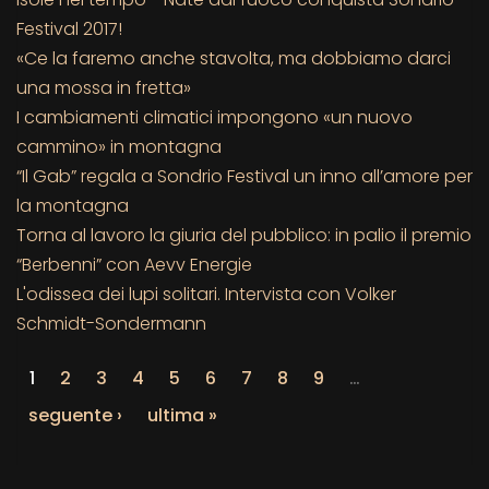
Festival 2017!
«Ce la faremo anche stavolta, ma dobbiamo darci
una mossa in fretta»
I cambiamenti climatici impongono «un nuovo
cammino» in montagna
“Il Gab” regala a Sondrio Festival un inno all’amore per
la montagna
Torna al lavoro la giuria del pubblico: in palio il premio
“Berbenni” con Aevv Energie
L'odissea dei lupi solitari. Intervista con Volker
Schmidt-Sondermann
1
2
3
4
5
6
7
8
9
…
seguente ›
ultima »