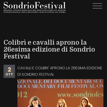
Salta
Togg
al
navi
contenuto
principale
Colibrì e cavalli aprono la
26esima edizione di Sondrio
Festival
CAVALLI E COLIBRI' APRONO LA 26ESIMA EDIZIONE
2
DI SONDRIO FESTIVAL
OTT