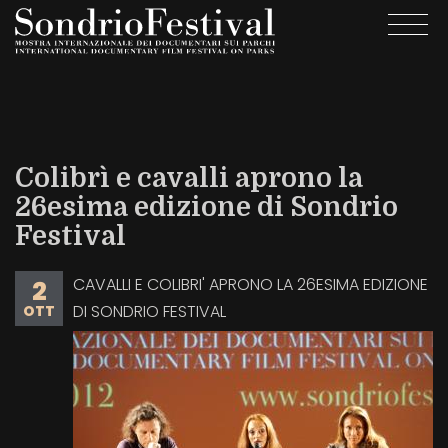
Salta
Togg
al
navi
contenuto
principale
Colibrì e cavalli aprono la
26esima edizione di Sondrio
Festival
CAVALLI E COLIBRI' APRONO LA 26ESIMA EDIZIONE
2
DI SONDRIO FESTIVAL
OTT