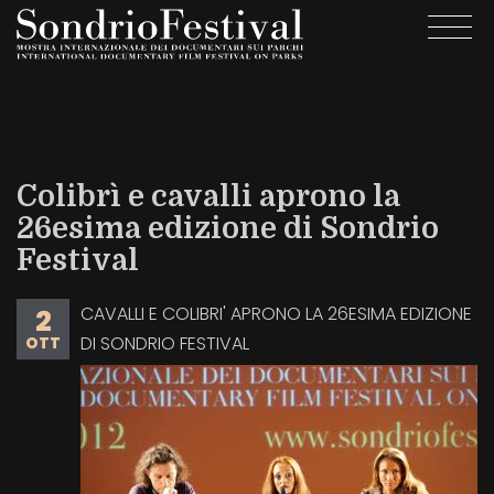
Salta
Togg
al
navi
contenuto
principale
Colibrì e cavalli aprono la
26esima edizione di Sondrio
Festival
CAVALLI E COLIBRI' APRONO LA 26ESIMA EDIZIONE
2
DI SONDRIO FESTIVAL
OTT