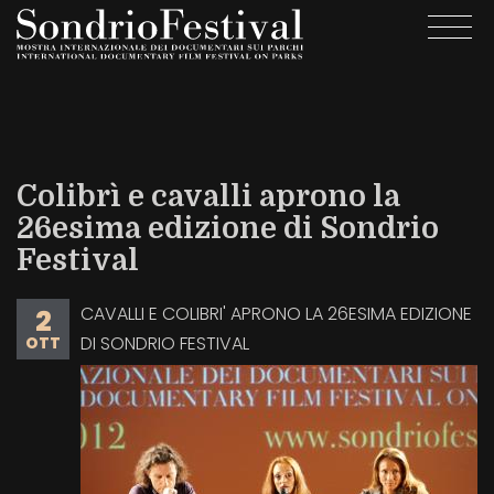
Salta
Togg
al
navi
contenuto
principale
Colibrì e cavalli aprono la
26esima edizione di Sondrio
Festival
CAVALLI E COLIBRI' APRONO LA 26ESIMA EDIZIONE
2
DI SONDRIO FESTIVAL
OTT