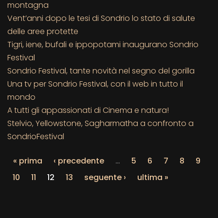
montagna
Vent’anni dopo le tesi di Sondrio lo stato di salute
delle aree protette
Tigri, iene, bufali e ippopotami inaugurano Sondrio
Festival
Sondrio Festival, tante novità nel segno del gorilla
Una tv per Sondrio Festival, con il web in tutto il
mondo
A tutti gli appassionati di Cinema e natura!
Stelvio, Yellowstone, Sagharmatha a confronto a
SondrioFestival
« prima
‹ precedente
…
5
6
7
8
9
10
11
12
13
seguente ›
ultima »