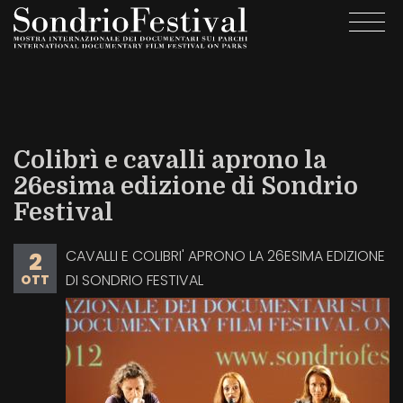
Salta
Togg
al
navi
contenuto
principale
Colibrì e cavalli aprono la
26esima edizione di Sondrio
Festival
CAVALLI E COLIBRI' APRONO LA 26ESIMA EDIZIONE
2
DI SONDRIO FESTIVAL
OTT