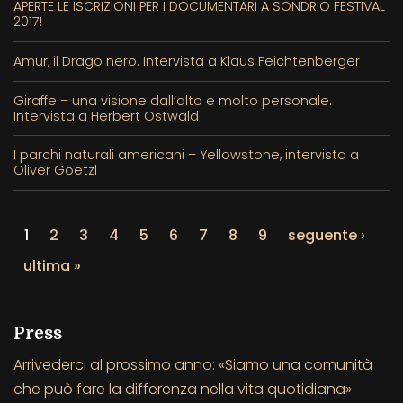
APERTE LE ISCRIZIONI PER I DOCUMENTARI A SONDRIO FESTIVAL
2017!
Amur, il Drago nero. Intervista a Klaus Feichtenberger
Giraffe – una visione dall’alto e molto personale.
Intervista a Herbert Ostwald
I parchi naturali americani – Yellowstone, intervista a
Oliver Goetzl
1
2
3
4
5
6
7
8
9
seguente ›
ultima »
Press
Arrivederci al prossimo anno: «Siamo una comunità
che può fare la differenza nella vita quotidiana»