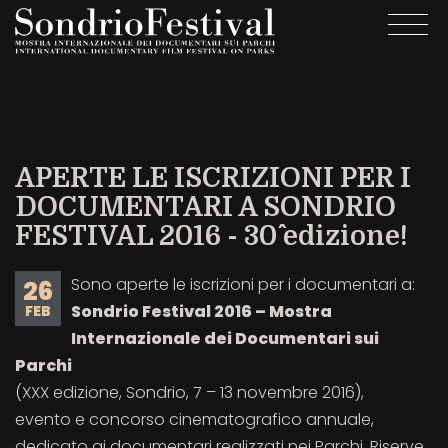
Salta
Togg
al
navi
contenuto
principale
APERTE LE ISCRIZIONI PER I
DOCUMENTARI A SONDRIO
FESTIVAL 2016 - 30^ edizione!
Sono aperte le iscrizioni per i documentari a:
26
Sondrio Festival 2016 – Mostra
FEB
Internazionale dei Documentari sui
Parchi
(XXX edizione, Sondrio, 7 – 13 novembre 2016),
evento e concorso cinematografico annuale,
dedicato ai documentari realizzati nei Parchi, Riserve