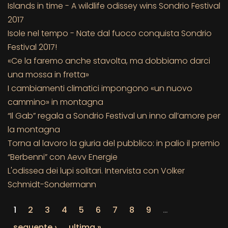
Islands in time - A wildlife odissey wins Sondrio Festival
2017
Isole nel tempo - Nate dal fuoco conquista Sondrio
Festival 2017!
«Ce la faremo anche stavolta, ma dobbiamo darci
una mossa in fretta»
I cambiamenti climatici impongono «un nuovo
cammino» in montagna
“Il Gab” regala a Sondrio Festival un inno all’amore per
la montagna
Torna al lavoro la giuria del pubblico: in palio il premio
“Berbenni” con Aevv Energie
L'odissea dei lupi solitari. Intervista con Volker
Schmidt-Sondermann
1
2
3
4
5
6
7
8
9
…
seguente ›
ultima »