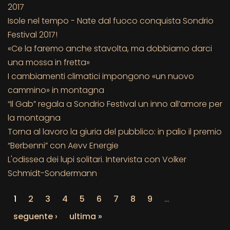
2017
Isole nel tempo - Nate dal fuoco conquista Sondrio
Festival 2017!
«Ce la faremo anche stavolta, ma dobbiamo darci
una mossa in fretta»
I cambiamenti climatici impongono «un nuovo
cammino» in montagna
“Il Gab” regala a Sondrio Festival un inno all’amore per
la montagna
Torna al lavoro la giuria del pubblico: in palio il premio
“Berbenni” con Aevv Energie
L'odissea dei lupi solitari. Intervista con Volker
Schmidt-Sondermann
1
2
3
4
5
6
7
8
9
…
seguente ›
ultima »