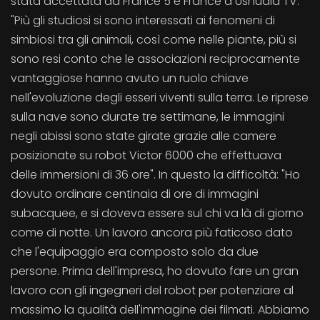
stata accettata da France 5 e France a Ushuaia TV.
"Più gli studiosi si sono interessati ai fenomeni di
simbiosi tra gli animali, così come nelle piante, più si
sono resi conto che le associazioni reciprocamente
vantaggiose hanno avuto un ruolo chiave
nell'evoluzione degli esseri viventi sulla terra. Le riprese
sulla nave sono durate tre settimane, le immagini
negli abissi sono state girate grazie alle camere
posizionate su robot Victor 6000 che effettuava
delle immersioni di 36 ore". In questo la difficoltà: "Ho
dovuto ordinare centinaia di ore di immagini
subacquee, e si doveva essere sul chi va là di giorno
come di notte. Un lavoro ancora più faticoso dato
che l'equipaggio era composto solo da due
persone. Prima dell'impresa, ho dovuto fare un gran
lavoro con gli ingegneri del robot per potenziare al
massimo la qualità dell'immagine dei filmati. Abbiamo