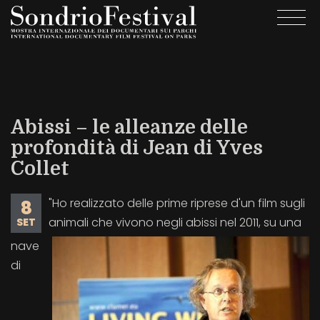
Salta
Togg
al
navi
contenuto
principale
Abissi – le alleanze delle
profondità di Jean di Yves
Collet
"Ho realizzato delle prime riprese d'un film sugli
8
animali che vivono negli abissi nel 2011, su una
SET
nave
di