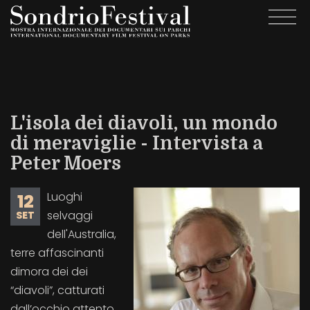
Salta
Togg
al
navi
contenuto
principale
L'isola dei diavoli, un mondo
di meraviglie - Intervista a
Peter Moers
Luoghi
12
selvaggi
SET
dell'Australia,
terre affascinanti
dimora dei dei
“diavoli”, catturati
dall’occhio attento