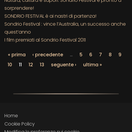
Natura, cultura e sapori: Sondrio Festival è pronto a
sorprendere!
SONDRIO FESTIVAL è ai nastri di partenza!
Sondrio Festival : vince l’Australia, un successo anche
quest’anno
I film premiati al Sondrio Festival 2011
« prima
‹ precedente
…
5
6
7
8
9
10
11
12
13
seguente ›
ultima »
Home
Cookie Policy
Modifica le preferenze sui cookie