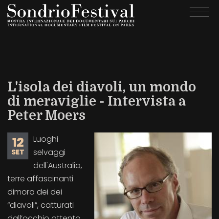
Salta
Togg
al
navi
contenuto
principale
L'isola dei diavoli, un mondo
di meraviglie - Intervista a
Peter Moers
Luoghi
12
selvaggi
SET
dell'Australia,
terre affascinanti
dimora dei dei
“diavoli”, catturati
dall’occhio attento