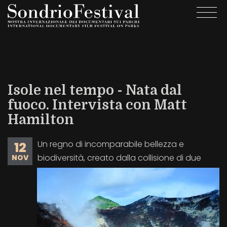
Salta
Togg
al
navi
contenuto
principale
Isole nel tempo - Nata dal
fuoco. Intervista con Matt
Hamilton
Un regno di incomparabile bellezza e
12
biodiversità, creato dalla collisione di due
NOV