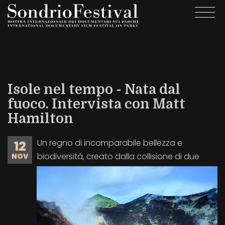
Salta
Togg
al
navi
contenuto
principale
Isole nel tempo - Nata dal
fuoco. Intervista con Matt
Hamilton
Un regno di incomparabile bellezza e
12
biodiversità, creato dalla collisione di due
NOV