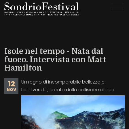
Salta
Togg
al
navi
contenuto
principale
Isole nel tempo - Nata dal
fuoco. Intervista con Matt
Hamilton
Un regno di incomparabile bellezza e
12
biodiversità, creato dalla collisione di due
NOV