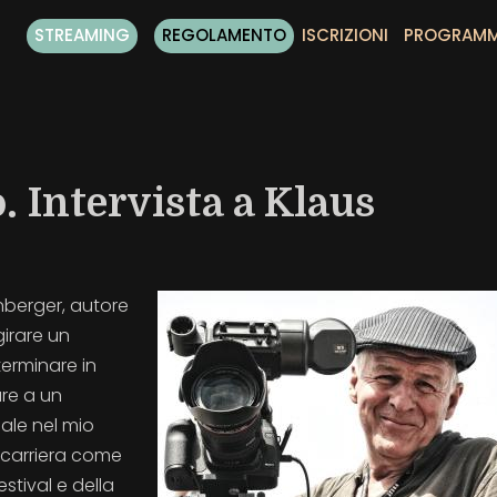
STREAMING
REGOLAMENTO
ISCRIZIONI
PROGRAM
. Intervista a Klaus
nberger, autore
girare un
erminare in
re a un
ale nel mio
a carriera come
estival e della