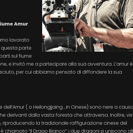
 fiume Amur
iamo lavorato
o questa parte
parti sul fiume
one, e invitò me a partecipare alla sua avventura. L’amur è t
sciuto, per cui abbiamo pensato di diffondere la sua
ell’Amur ( o Heilongjjaing , in Cinese) sono nere a causa
e derivanti dalla vasta foresta che attraversa. Inoltre, vis
so, riproducendo la tradizionale raffigurazione cinese del
 è chiamato “Il Drago Bianco”; i due dragoni si uniscono al