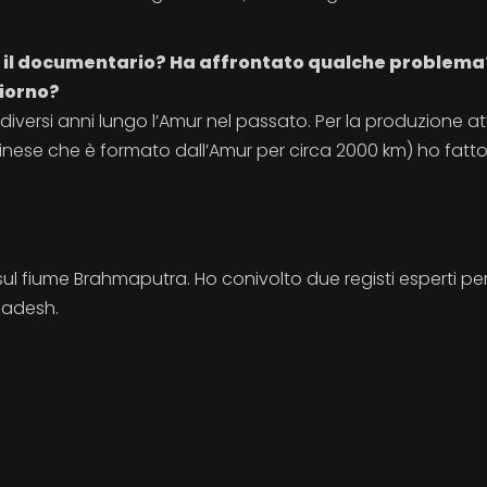
re il documentario? Ha affrontato qualche problema
giorno?
iversi anni lungo l’Amur nel passato. Per la produzione a
-cinese che è formato dall’Amur per circa 2000 km) ho fatt
sul fiume Brahmaputra. Ho conivolto due registi esperti pe
gladesh.