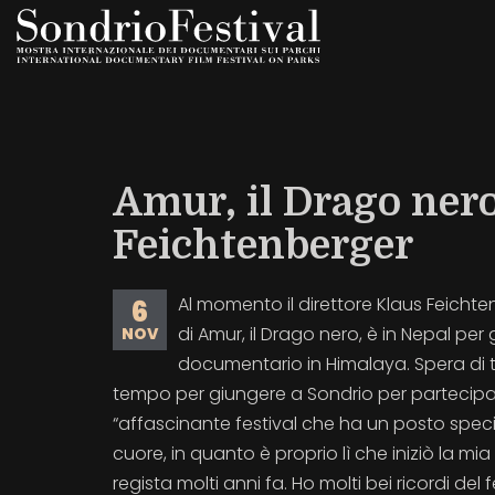
Salta
al
contenuto
principale
Amur, il Drago nero
Feichtenberger
Al momento il direttore Klaus Feichte
6
di Amur, il Drago nero, è in Nepal per 
NOV
documentario in Himalaya. Spera di t
tempo per giungere a Sondrio per partecipa
“affascinante festival che ha un posto speci
cuore, in quanto è proprio lì che iniziò la mi
regista molti anni fa. Ho molti bei ricordi del f