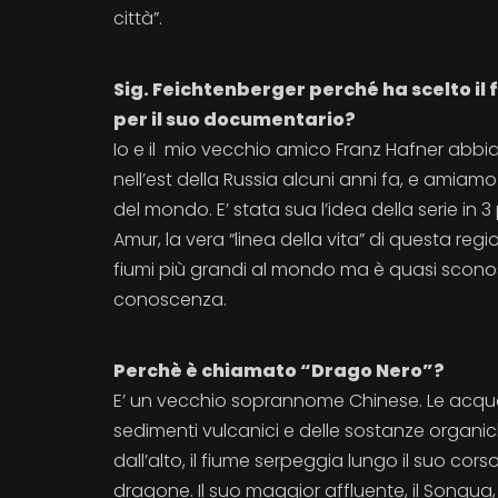
città”.
Sig. Feichtenberger perché ha scelto il
per il suo documentario?
Io e il mio vecchio amico Franz Hafner abb
nell’est della Russia alcuni anni fa, e amiam
del mondo. E’ stata sua l’idea della serie in 3 
Amur, la vera “linea della vita” di questa regi
fiumi più grandi al mondo ma è quasi scono
conoscenza.
Perchè è chiamato “Drago Nero”?
E’ un vecchio soprannome Chinese. Le acque d
sedimenti vulcanici e delle sostanze organich
dall’alto, il fiume serpeggia lungo il suo cor
dragone. Il suo maggior affluente, il Songua,