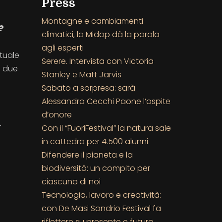
Press
Montagne e cambiamenti
?
climatici, la Midop dà la parola
agli esperti
ttuale
Serere. Intervista con Victoria
o due
Stanley e Matt Jarvis
Sabato a sorpresa: sarà
Alessandro Cecchi Paone l’ospite
d’onore
r
Con il “FuoriFestival” la natura sale
in cattedra per 4.500 alunni
Difendere il pianeta e la
biodiversità: un compito per
ciascuno di noi
Tecnologia, lavoro e creatività:
con De Masi Sondrio Festival fa
riflettere su presente e futuro