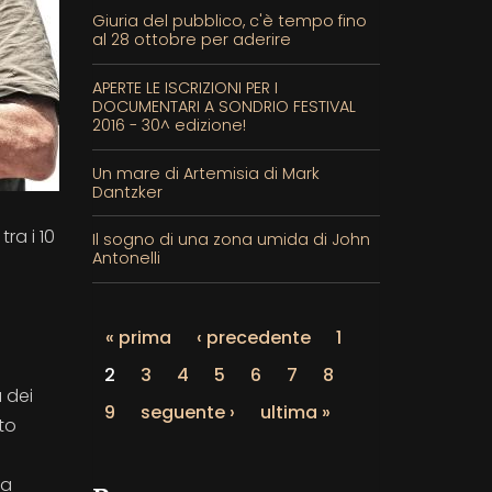
Giuria del pubblico, c'è tempo fino
al 28 ottobre per aderire
APERTE LE ISCRIZIONI PER I
DOCUMENTARI A SONDRIO FESTIVAL
2016 - 30^ edizione!
Un mare di Artemisia di Mark
Dantzker
ra i 10
Il sogno di una zona umida di John
Antonelli
« prima
‹ precedente
1
2
3
4
5
6
7
8
 dei
9
seguente ›
ultima »
to
la