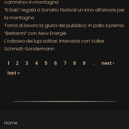
cammino» in montagna
“Il Gab” regala a Sondrio Festival un inno all’amore per
la montagna
Torna al lavoro la giuria del pubblico: in palio il premio
“Berbenni” con Aevv Energie
L'odissea dei lupi solitari. Intervista con Volker
Schmidt-Sondermann
1
2
3
4
5
6
7
8
9
…
next ›
last »
Home