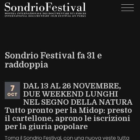
Skip
Togg
to
navi
main
content
Sondrio Festival fa 31 e
raddoppia
DAL 13 AL 26 NOVEMBRE,
7
DUE WEEKEND LUNGHI
OCT
NEL SEGNO DELLA NATURA
Tutto pronto per la Midop: presto
il cartellone, aprono le iscrizioni
per la giuria popolare
Torna il Sondrio Festival, con una nuova veste tutta