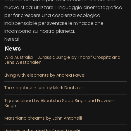
nuova sfida: utilizzare il linguaggio cinematografico
per far crescere una coscienza ecologica
indispensabile per sventare le minacce che
incombono sul nostro pianeta.
Nereal
News
Wild Australia – Jurassic Jungle by Thoralf Grospitz and
Jens Westphalen
Living with elephants by Andrea Pawel
The sagebrush sea by Mark Dantzker
Tigress blood by Akanksha Sood Singh and Praveen
Singh
Marshland dreams by John Antonelli
Hooves in the wind by Brano Molnár