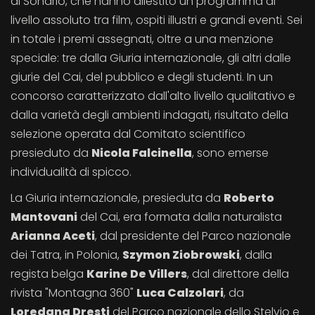
di Sondrio, che hanno allestito un programma di
livello assoluto tra film, ospiti illustri e grandi eventi. Sei
in totale i premi assegnati, oltre a una menzione
speciale: tre dalla Giuria internazionale, gli altri dalle
giurie del Cai, del pubblico e degli studenti. In un
concorso caratterizzato dall'alto livello qualitativo e
dalla varietà degli ambienti indagati, risultato della
selezione operata dal Comitato scientifico
presieduto da
Nicola Falcinella
, sono emerse
individualità di spicco.
La Giuria internazionale, presieduta da
Roberto
Mantovani
del Cai, era formata dalla naturalista
Arianna Aceti
, dal presidente del Parco nazionale
dei Tatra, in Polonia,
Szymon Ziobrowski
, dalla
regista belga
Karine De Villers
, dal direttore della
rivista "Montagna 360"
Luca Calzolari
, da
Loredana Dresti
del Parco nazionale dello Stelvio e