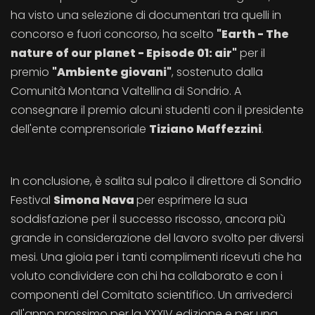
ha visto una selezione di documentari tra quelli in
concorso e fuori concorso, ha scelto
"Earth - The
nature of our planet - Episode 01: air"
per il
premio
"Ambiente giovani"
, sostenuto dalla
Comunità Montana Valtellina di Sondrio. A
consegnare il premio alcuni studenti con il presidente
dell'ente comprensoriale
Tiziano Maffezzini
.
In conclusione, è salita sul palco il direttore di Sondrio
Festival
Simona Nava
per esprimere la sua
soddisfazione per il successo riscosso, ancora più
grande in considerazione del lavoro svolto per diversi
mesi. Una gioia per i tanti complimenti ricevuti che ha
voluto condividere con chi ha collaborato e con i
componenti del Comitato scientifico. Un arrivederci
all'anno prossimo per la XXXIV edizione e per una