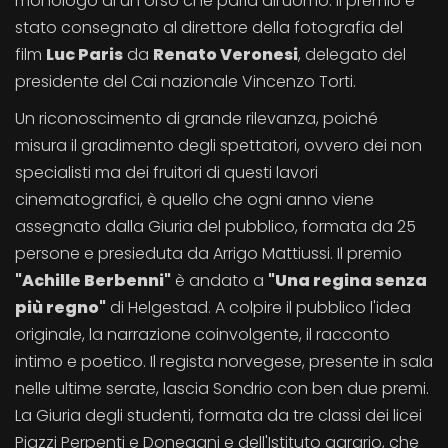
monologo di un orso che parla all'uomo. Il premio è
stato consegnato al direttore della fotografia del
film
Luc Paris
da
Renato Veronesi
, delegato del
presidente del Cai nazionale Vincenzo Torti.
Un riconoscimento di grande rilevanza, poiché
misura il gradimento degli spettatori, ovvero dei non
specialisti ma dei fruitori di questi lavori
cinematografici, è quello che ogni anno viene
assegnato dalla Giuria del pubblico, formata da 25
persone e presieduta da Arrigo Mattiussi. Il premio
"Achille Berbenni"
è andato a
"Una regina senza
più regno"
di Helgestad. A colpire il pubblico l'idea
originale, la narrazione coinvolgente, il racconto
intimo e poetico. Il regista norvegese, presente in sala
nelle ultime serate, lascia Sondrio con ben due premi.
La Giuria degli studenti, formata da tre classi dei licei
Piazzi Perpenti e Donegani e dell'Istituto agrario, che