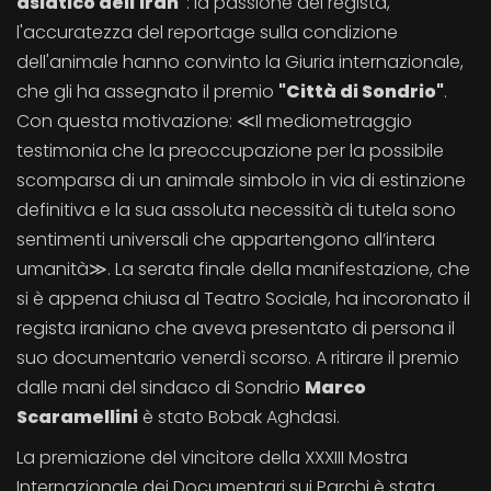
asiatico dell'Iran"
: la passione del regista,
l'accuratezza del reportage sulla condizione
dell'animale hanno convinto la Giuria internazionale,
che gli ha assegnato il premio
"Città di Sondrio"
.
Con questa motivazione: ≪Il mediometraggio
testimonia che la preoccupazione per la possibile
scomparsa di un animale simbolo in via di estinzione
definitiva e la sua assoluta necessità di tutela sono
sentimenti universali che appartengono all’intera
umanità≫. La serata finale della manifestazione, che
si è appena chiusa al Teatro Sociale, ha incoronato il
regista iraniano che aveva presentato di persona il
suo documentario venerdì scorso. A ritirare il premio
dalle mani del sindaco di Sondrio
Marco
Scaramellini
è stato Bobak Aghdasi.
La premiazione del vincitore della XXXIII Mostra
Internazionale dei Documentari sui Parchi è stata