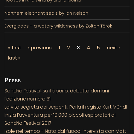
Northern elephant seals by Ian Nelson
Everglades – a watery wilderness by Zoltan Török
« first
‹ previous
1
2
3
4
5
next ›
last »
Press
Sondrio Festival, su il sipario: debutta domani
l'edizione numero 31
La vita segreta dei serpenti. Parla il regista Kurt Mündl
Inizia l'avventura per 10.000 piccoli esploratori al
Sondrio Festival 2017
Isole nel tempo - Nata dal fuoco. Intervista con Matt