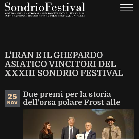
Skip
Togg
to
navi
main
content
L'IRAN E IL GHEPARDO
ASIATICO VINCITORI DEL
XXXIII SONDRIO FESTIVAL
Due premi per la storia
25
dell'orsa polare Frost alle
NOV