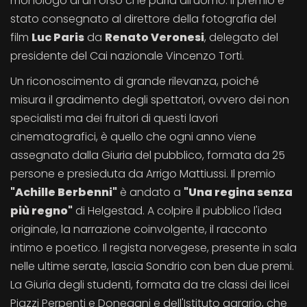
monologo di un orso che parla all'uomo. Il premio è
stato consegnato al direttore della fotografia del
film
Luc Paris
da
Renato Veronesi
, delegato del
presidente del Cai nazionale Vincenzo Torti.
Un riconoscimento di grande rilevanza, poiché
misura il gradimento degli spettatori, ovvero dei non
specialisti ma dei fruitori di questi lavori
cinematografici, è quello che ogni anno viene
assegnato dalla Giuria del pubblico, formata da 25
persone e presieduta da Arrigo Mattiussi. Il premio
"Achille Berbenni"
è andato a
"Una regina senza
più regno"
di Helgestad. A colpire il pubblico l'idea
originale, la narrazione coinvolgente, il racconto
intimo e poetico. Il regista norvegese, presente in sala
nelle ultime serate, lascia Sondrio con ben due premi.
La Giuria degli studenti, formata da tre classi dei licei
Piazzi Perpenti e Donegani e dell'Istituto agrario, che