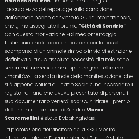
asiatico dell'Iran"
: la passione del regista,
l'accuratezza del reportage sulla condizione
dell'animale hanno convinto la Giuria internazionale,
che gli ha assegnato il premio
"Città di Sondrio"
.
Con questa motivazione: ≪Il mediometraggio
testimonia che la preoccupazione per la possibile
scomparsa di un animale simbolo in via di estinzione
definitiva e la sua assoluta necessità di tutela sono
sentimenti universali che appartengono all’intera
umanità≫. La serata finale della manifestazione, che
si è appena chiusa al Teatro Sociale, ha incoronato il
regista iraniano che aveva presentato di persona il
suo documentario venerdì scorso. A ritirare il premio
dalle mani del sindaco di Sondrio
Marco
Scaramellini
è stato Bobak Aghdasi.
La premiazione del vincitore della XXXIII Mostra
Internazionale dei Documentari sui Parchi è stata