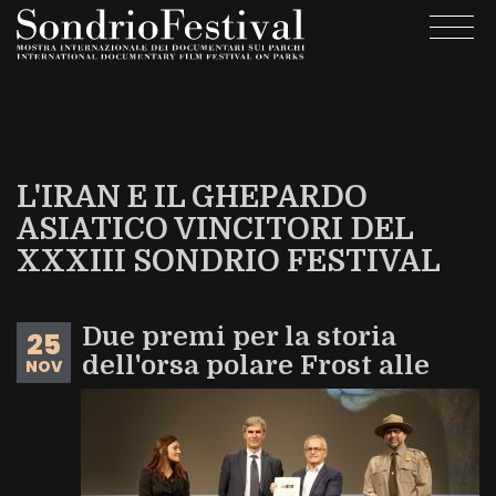
Skip
Togg
to
navi
main
content
L'IRAN E IL GHEPARDO
ASIATICO VINCITORI DEL
XXXIII SONDRIO FESTIVAL
Due premi per la storia
25
dell'orsa polare Frost alle
NOV