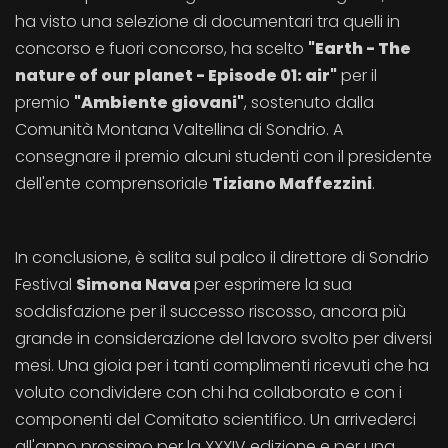
ha visto una selezione di documentari tra quelli in
concorso e fuori concorso, ha scelto
"Earth - The
nature of our planet - Episode 01: air"
per il
premio
"Ambiente giovani"
, sostenuto dalla
Comunità Montana Valtellina di Sondrio. A
consegnare il premio alcuni studenti con il presidente
dell'ente comprensoriale
Tiziano Maffezzini
.
In conclusione, è salita sul palco il direttore di Sondrio
Festival
Simona Nava
per esprimere la sua
soddisfazione per il successo riscosso, ancora più
grande in considerazione del lavoro svolto per diversi
mesi. Una gioia per i tanti complimenti ricevuti che ha
voluto condividere con chi ha collaborato e con i
componenti del Comitato scientifico. Un arrivederci
all'anno prossimo per la XXXIV edizione e per una