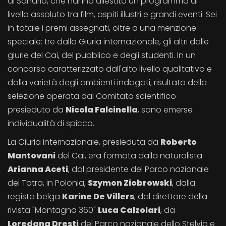
di Sondrio, che hanno allestito un programma di
livello assoluto tra film, ospiti illustri e grandi eventi. Sei
in totale i premi assegnati, oltre a una menzione
speciale: tre dalla Giuria internazionale, gli altri dalle
giurie del Cai, del pubblico e degli studenti. In un
concorso caratterizzato dall'alto livello qualitativo e
dalla varietà degli ambienti indagati, risultato della
selezione operata dal Comitato scientifico
presieduto da
Nicola Falcinella
, sono emerse
individualità di spicco.
La Giuria internazionale, presieduta da
Roberto
Mantovani
del Cai, era formata dalla naturalista
Arianna Aceti
, dal presidente del Parco nazionale
dei Tatra, in Polonia,
Szymon Ziobrowski
, dalla
regista belga
Karine De Villers
, dal direttore della
rivista "Montagna 360"
Luca Calzolari
, da
Loredana Dresti
del Parco nazionale dello Stelvio e