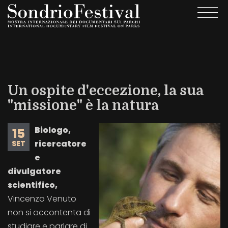
Salta
Togg
al
navi
contenuto
principale
Un ospite d'eccezione, la sua
"missione" è la natura
Biologo,
15
ricercatore
SET
e
divulgatore
scientifico,
Vincenzo Venuto
non si accontenta di
studiare e parlare di