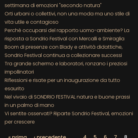
settimana di emozioni "secondo natura"
Orti urbani o collettivi, non una moda ma uno stile di
vita utile e contagioso
Perchè occuparsi del rapporto uomo-ambiente? La
risposta a Sondrio Festival con Mercalli e Smiraglia
Boom di presenze con Blady e attività didattiche,
Sondrio Festival continua a collezionare successi
Tra grande schermo e laboratori, ronzano i preziosi
impollinatori
Riflessioni e risate per un inaugurazione da tutto
esaurito
Nel vivaio di SONDRIO FESTIVAL natura e buone prassi
in un palmo di mano
Vi sentite osservati? Riparte Sondrio Festival, emozioni
per crescere
« prima
‹ precedente
…
4
5
6
7
8