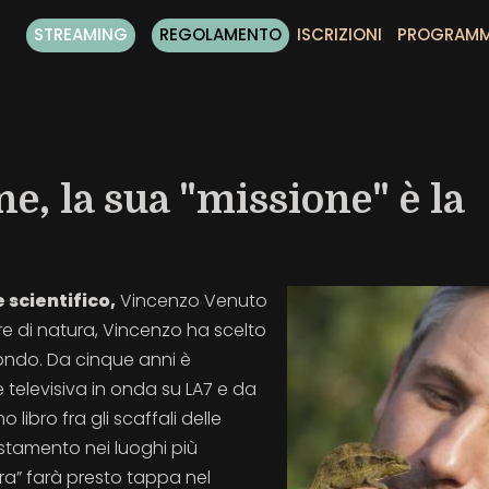
STREAMING
REGOLAMENTO
ISCRIZIONI
PROGRAM
e, la sua "missione" è la
 scientifico,
Vincenzo Venuto
re di natura, Vincenzo ha scelto
 fondo. Da cinque anni è
 televisiva in onda su LA7 e da
 libro fra gli scaffali delle
ostamento nei luoghi più
ura” farà presto tappa nel