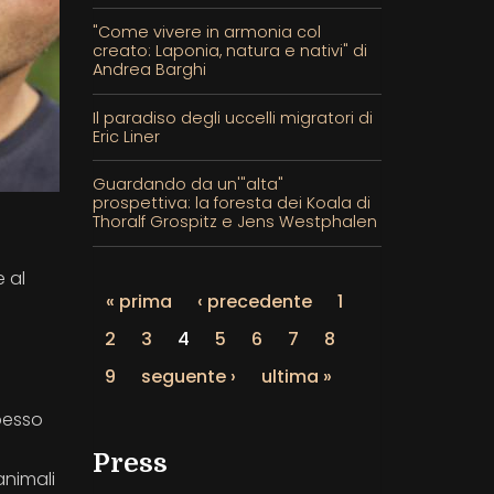
"Come vivere in armonia col
creato: Laponia, natura e nativi" di
Andrea Barghi
Il paradiso degli uccelli migratori di
Eric Liner
Guardando da un'"alta"
prospettiva: la foresta dei Koala di
Thoralf Grospitz e Jens Westphalen
 al
« prima
‹ precedente
1
2
3
4
5
6
7
8
9
seguente ›
ultima »
spesso
Press
animali