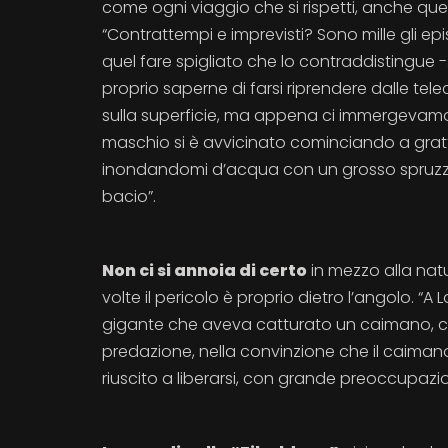
come ogni viaggio che si rispetti, anche quel
“Contrattempi e imprevisti? Sono mille gli epi
quel fare spigliato che lo contraddistingue 
proprio saperne di farsi riprendere dalle t
sulla superficie, ma appena ci immergeva
maschio si è avvicinato cominciando a gratt
inondandomi d’acqua con un grosso spruzz
bacio”.
Non ci si annoia di certo
in mezzo alla natu
volte il pericolo è proprio dietro l’angolo. “
gigante che aveva catturato un caimano, cos
predazione, nella convinzione che il caiman
riuscito a liberarsi, con grande preoccupazi