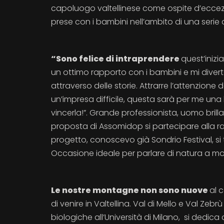
capoluogo valtellinese come ospite d’eccezio
prese con i bambini nell’ambito di una serie d
“Sono felice di intraprendere
quest’inizi
un ottimo rapporto con i bambini e mi diver
attraverso delle storie. Attrarre l’attenzione 
un’impresa difficile, questa sarà per me una 
vincerla!”. Grande professionista, uomo bri
proposta di Assomidop si partecipare alla r
progetto, conoscevo già Sondrio Festival, si
Occasione ideale per parlare di natura a mo
Le nostre montagne non sono nuove
al 
di venire in Valtellina. Val di Mello e Val Zeb
biologiche all’Università di Milano, si dedic