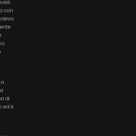
isti.
za con
voleva
mente
e
so,
n
 a
da
a di
o ed è