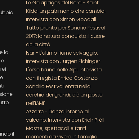
Le Galapagos del Nord - Saint
Kilda: un patrimonio che cambia.
dubbio
Intervista con Simon Goodall
Tutto pronto per Sondrio Festival
2017: la natura conquista il cuore
della città
e la
Isar - L'ultimo fiume selvaggio.
 è
Intervista con Jürgen Eichinger
rei
L'orso bruno nelle Alpi. Intervista
 e
con il regista Enrico Costanzo
ti
Sondrio Festival entra nella
ssione
cerchia dei grandi: c’è un posto
utto
nell'IAMF
Azzorre - Danza intorno al
vulcano. Intervista con Erich Pröll
Mostre, spettacoli e tanti
ndo il
momenti da vivere in famiglia