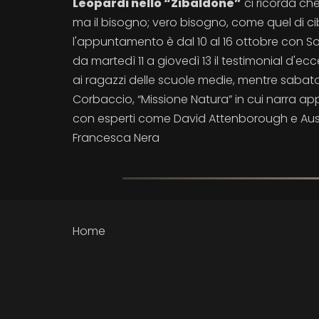
Leopardi nello “Zibaldone”
ci ricorda che
ma il bisogno; vero bisogno, come quel di ci
l'appuntamento è dal 10 al 16 ottobre con Son
da martedì 11 a giovedì 13 il testimonial d'
ai ragazzi delle scuole medie, mentre sabato 1
Corbaccio, “Missione Natura” in cui narra ap
con esperti come David Attenborough e Aust
Francesca Nera
Home