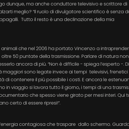
logo dunque, ma anche conduttore televisivo e scrittore di
arti meglio? “Il ruolo di divulgatore scientifico è senza 
ppagalli. Tutto il resto è una declinazione della mia
i animali che nel 2006 ha portato Vincenzo a intraprender
oltre 50 puntate della trasmissione. Parlare di natura non
erlo ancora di più. “Non è difficile - spiega l’esperto -. Di
à maggiori sono legate invece ai tempi televisivi, frenetici
 di contenere il più possibile i costi. E ancora le estenuan
 in viaggio si lavora tutto il giorno, i tempi di una trasmi
documentario che spesso viene girato per mesi interi. Qui t
o certo di essere ripresi!”.
’energia contagiosa che traspare dallo schermo. Guarda