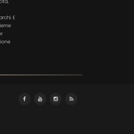
ità,
”
rchi. E
sieme
er
zione