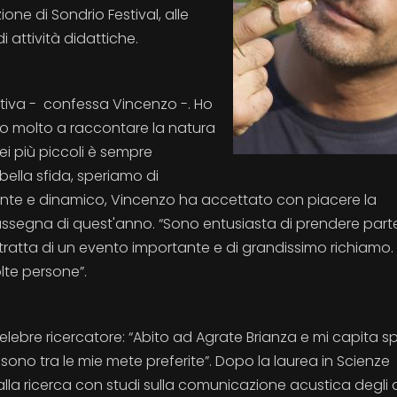
ne di Sondrio Festival, alle
i attività didattiche.
ativa - confessa Vincenzo -. Ho
to molto a raccontare la natura
dei più piccoli è sempre
bella sfida, speriamo di
llante e dinamico, Vincenzo ha accettato con piacere la
assegna di quest'anno. “Sono entusiasta di prendere parte
 tratta di un evento importante e di grandissimo richiamo.
lte persone”.
celebre ricercatore: “Abito ad Agrate Brianza e mi capita 
rù sono tra le mie mete preferite”. Dopo la laurea in Scienze
a alla ricerca con studi sulla comunicazione acustica degli 