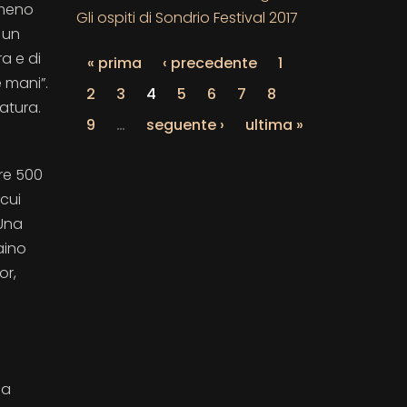
 meno
Gli ospiti di Sondrio Festival 2017
 un
a e di
« prima
‹ precedente
1
 mani”.
2
3
4
5
6
7
8
atura.
9
…
seguente ›
ultima »
tre 500
 cui
 Una
aino
or,
Ma