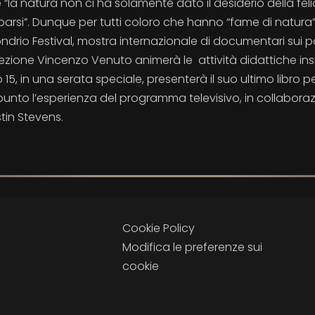
 “la natura non ci ha solamente dato il desiderio della felic
barsi”. Dunque per tutti coloro che hanno “fame di natura
drio Festival, mostra internazionale di documentari sui pa
eccezione Vincenzo Venuto animerà le attività didattiche in
5, in una serata speciale, presenterà il suo ultimo libro p
punto l’esperienza del programma televisivo, in collabora
in Stevens.
Cookie Policy
Modifica le preferenze sui
cookie