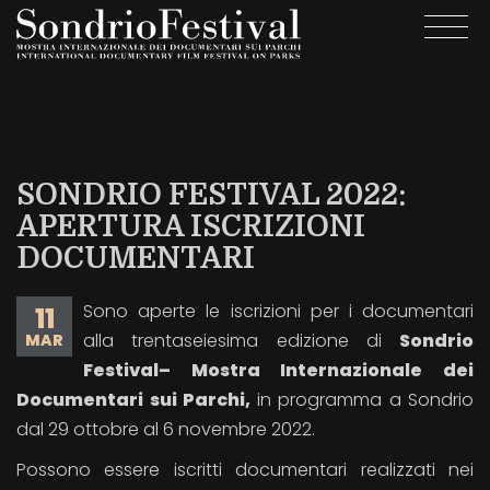
Salta
Togg
al
navi
contenuto
principale
SONDRIO FESTIVAL 2022:
APERTURA ISCRIZIONI
DOCUMENTARI
Sono aperte le iscrizioni per i documentari
11
alla trentaseiesima edizione di
Sondrio
MAR
Festival– Mostra Internazionale dei
Documentari sui Parchi,
in programma a Sondrio
dal 29 ottobre al 6 novembre 2022.
Possono essere iscritti documentari realizzati nei