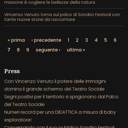
missione è cogliere le bellezze della natura
Vincenzo Venuto torna sul palco di Sondrio Festival con
tante nuove storie da raccontare
« prima
‹ precedente
1
2
3
4
5
6
7
8
9
seguente ›
ultima »
Press
Con Vincenzo Venuto il potere delle immagini
domina il grande schermo del Teatro Sociale
Segni positivi per il territorio si sprigionano dal Palco
del Teatro Sociale
Numeri record per una DIDATTICA a misura di baby
esploratore!
Conversando con il suo pubblico Sondrio Festival