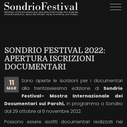
Salta
Togg
al
navi
contenuto
principale
SONDRIO FESTIVAL 2022:
APERTURA ISCRIZIONI
DOCUMENTARI
Sono aperte le iscrizioni per i documentari
11
alla trentaseiesima edizione di
Sondrio
MAR
Festival– Mostra Internazionale dei
Documentari sui Parchi,
in programma a Sondrio
dal 29 ottobre al 6 novembre 2022.
Possono essere iscritti documentari realizzati nei