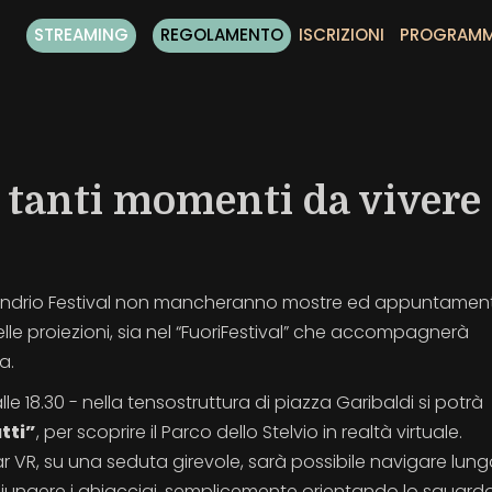
STREAMING
REGOLAMENTO
ISCRIZIONI
PROGRAM
e tanti momenti da vivere
Sondrio Festival non mancheranno mostre ed appuntament
elle proiezioni, sia nel “FuoriFestival” che accompagnerà
a.
 alle 18.30 - nella tensostruttura di piazza Garibaldi si potrà
tti”
, per scoprire il Parco dello Stelvio in realtà virtuale.
r VR, su una seduta girevole, sarà possibile navigare lungo
ggiungere i ghiacciai, semplicemente orientando lo sguard