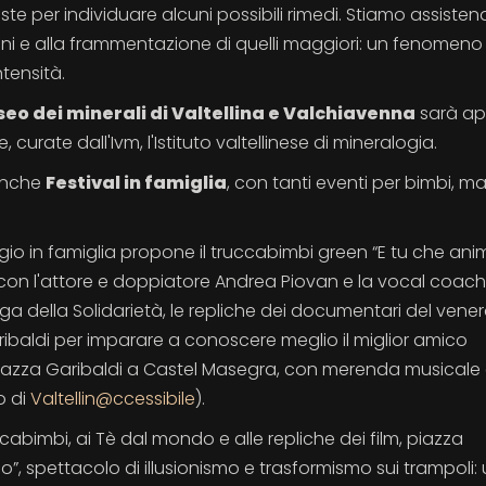
te per individuare alcuni possibili rimedi. Stiamo assiste
sioni e alla frammentazione di quelli maggiori: un fenomen
tensità.
eo dei minerali di Valtellina e Valchiavenna
sarà ap
e, curate dall'Ivm, l'Istituto valtellinese di mineralogia.
 anche
Festival in famiglia
, con tanti eventi per bimbi,
io in famiglia propone il truccabimbi green “E tu che ani
ce con l'attore e doppiatore Andrea Piovan e la vocal coach
a della Solidarietà, le repliche dei documentari del vener
aribaldi per imparare a conoscere meglio il miglior amico
iazza Garibaldi a Castel Masegra, con merenda musicale 
o di
Valtellin@ccessibile
).
abimbi, ai Tè dal mondo e alle repliche dei film, piazza
”, spettacolo di illusionismo e trasformismo sui trampoli: