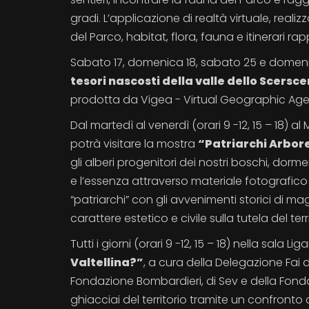
gradi. L’applicazione di realtà virtuale, r
del Parco, habitat, flora, fauna e itinerari rap
Sabato 17, domenica 18, sabato 25 e domenic
tesori nascosti della valle dello Scersc
prodotta da Vigea - Virtual Geographic Ag
Dal martedì al venerdì (orari 9 -12, 15 – 18) al
potrà visitare la mostra
“Patriarchi Arbor
gli alberi progenitori dei nostri boschi, dorm
e l’essenza attraverso materiale fotografico 
“patriarchi” con gli avvenimenti storici di mag
carattere estetico e civile sulla tutela del te
Tutti i giorni (orari 9 -12, 15 – 18) nella sala 
Valtellina?”
, a cura della Delegazione Fai d
Fondazione Bombardieri, di Sev e della Fondaz
ghiacciai del territorio tramite un confronto