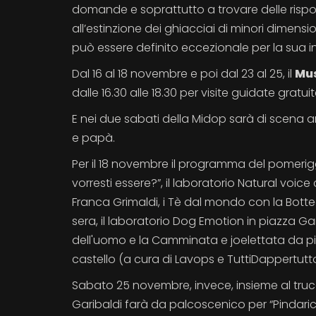
domande e soprattutto a trovare delle rispos
all’estinzione dei ghiacciai di minori dimen
può essere definito eccezionale per la sua in
Dal 16 al 18 novembre e poi dal 23 al 25, il
Mus
dalle 16.30 alle 18.30 per visite guidate gratuit
E nei due sabati della Midop sarà di scena
e papà.
Per il 18 novembre il programma del pomerigg
vorresti essere?”, il laboratorio Natural voi
Franca Grimaldi, i Tè dal mondo con la Botteg
sera, il laboratorio Dog Emotion in piazza G
dell'uomo e la Camminata e joelettata da p
castello (a cura di Lavops e TuttiDappertutt
Sabato 25 novembre, invece, insieme al trucc
Garibaldi farà da palcoscenico per “Pindarico