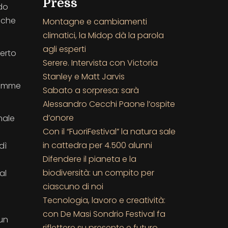
Press
ndo
o che
Montagne e cambiamenti
climatici, la Midop dà la parola
agli esperti
erto
Serere. Intervista con Victoria
Stanley e Matt Jarvis
 mamme
Sabato a sorpresa: sarà
Alessandro Cecchi Paone l’ospite
d’onore
male
Con il “FuoriFestival” la natura sale
in cattedra per 4.500 alunni
dì
Difendere il pianeta e la
biodiversità: un compito per
al
ciascuno di noi
Tecnologia, lavoro e creatività:
con De Masi Sondrio Festival fa
 un
riflettere su presente e futuro