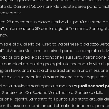
ealizzata da Carraro LAB, comprende vedute aeree panorami
presentativi.
a 26 novembre, in piazza Garibaldi si potrà assistere a
“
en”
, un'animazione 3D con la regia di Tommaso Santagat
ency.
 Mvsa e alla Galleria del Credito Valtellinese a palazzo Sertol
ei”
di Andrea Mori, che descrive il percorso compiuto da M
endo ai loro piedi e ascoltandone il sussurro, narrandone l
e campioni botanici e geologici, intersecando le vite di q
gior rilievo. Una mostra che si trasforma in una riflessione 
rritorio e le sue peculiarità naturalistiche e paesaggistiche.
Ligari della Provincia sarà aperta la mostra
“Quali scenari pe
i Sondrio, del Cai Sezione Valtellinese di Sondrio e della
ione Fojanini. La mostra fa il punto sullo stato attuale de
 con il passato: i cambiamenti climatici inducono a porsi d