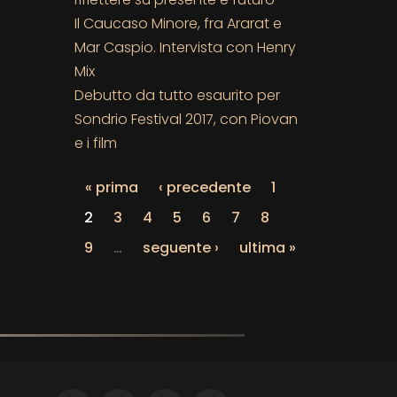
Il Caucaso Minore, fra Ararat e
Mar Caspio. Intervista con Henry
Mix
Debutto da tutto esaurito per
Sondrio Festival 2017, con Piovan
e i film
« prima
‹ precedente
1
2
3
4
5
6
7
8
9
…
seguente ›
ultima »