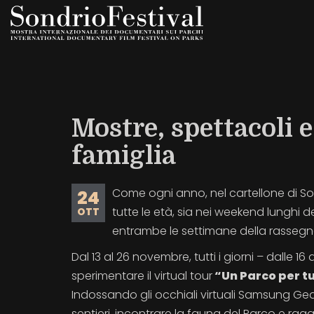
Salta
al
contenuto
principale
Mostre, spettacoli 
famiglia
Come ogni anno, nel cartellone di 
24
tutte le età, sia nei weekend lunghi d
OTT
entrambe le settimane della rassegn
Dal 13 al 26 novembre, tutti i giorni – dalle 16
sperimentare il virtual tour
“Un Parco per tu
Indossando gli occhiali virtuali Samsung Gea
sentieri, incontrare la fauna del Parco e ra