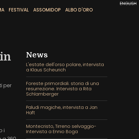
ENGLISH
MA
FESTIVAL
ASSOMIDOP
ALBO D'ORO
 in
News
L'estate dell'orso polare, intervista
a Klaus Scheurich
Foreste primordiali: storia di una
i per
resurrezione. Intervista a Rita
Schlamberger
Paludi magiche, intervista a Jan
Haft
Montecristo, Tirreno selvaggio-
 i
Intervista a Ennio Boga
o a 360