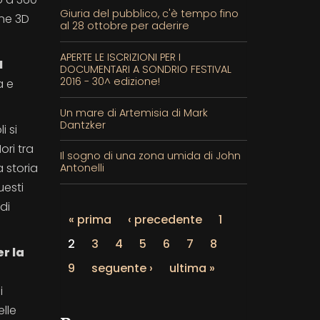
Giuria del pubblico, c'è tempo fino
che 3D
al 28 ottobre per aderire
APERTE LE ISCRIZIONI PER I
I
DOCUMENTARI A SONDRIO FESTIVAL
2016 - 30^ edizione!
a e
Un mare di Artemisia di Mark
Dantzker
i si
ori tra
Il sogno di una zona umida di John
a storia
Antonelli
uesti
di
« prima
‹ precedente
1
2
3
4
5
6
7
8
r la
9
seguente ›
ultima »
i
elle